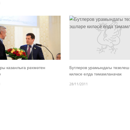
1
ры казанлыга рәхмәтен
Бутлеров урамындагы төзелеш
е
киләсе елда тәмамланачак
1
28/11/2011