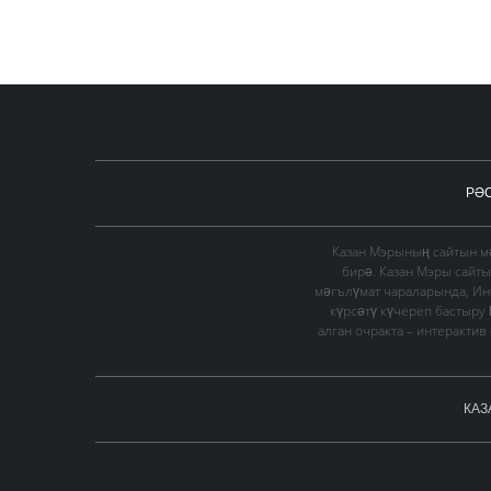
РӘ
Казан Мэрының сайтын мә
бирә. Казан Мэры сайт
мәгълүмат чараларында, Ин
күрсәтү күчереп бастыру
алган очракта – интеракти
КАЗ