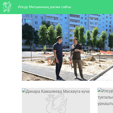
Илсур Метшинның рәсми сайты