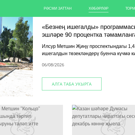
РӘСМИ ЗАТТАН
ХӘБӘРЛӘР
ТОР
«Безнең ишегалды» программас
эшләре 90 процентка тәмамланг
Илсур Метшин Җиңү проспектындагы 1,4
ишегалдын төзекләндерү буенча күчмә 
06/08/2026
АЛГА ТАБА УКЫРГА