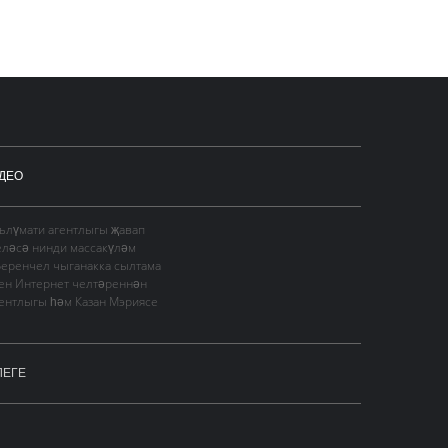
ДЕО
гълүмати агентлыгы җавап
еләсә нинди массакүләм
Беренчел чыганакка сылтама
сен Интернет челтәреннән
гентлыгы һәм Казан Мэриясе
ЛЕГЕ