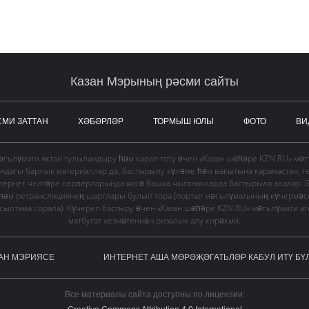
Казан Мэрының рәсми сайты
СМИ ЗАТТАН
ХӘБӘРЛӘР
ТОРМЫШ ЮЛЫ
ФОТО
ВИ
гълүмати яктан тулыландыру һәм карап тоту өчен «Казан шәһәре KZN.RU» мә
ындагы барлык материаллар да, бастырылу күләме һәм вакытына карамастан, т
тернет челтәре серверларында яисә башка чыганакларда бастырыла алалар. 
 һәм ретрансляциянең шартлары булып тора (портал мәгълүматының күчермә
в сылтама сорала). Күчереп бастыру өчен «Казан шәһәре KZN.RU» мәгълүмати а
матбугат хезмәтеннән ризалык алу кирәкми.
АН МЭРИЯСЕ
ИНТЕРНЕТ АША МӨРӘҖӘГАТЬЛӘР КАБУЛ ИТҮ БҮ
Все материалы сайта доступны по лицензии: