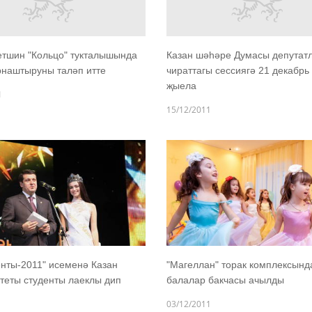
тшин "Кольцо" тукталышында
Казан шәһәре Думасы депутат
рнаштыруны таләп итте
чираттагы сессиягә 21 декабрь
җыела
1
15/12/2011
енты-2011" исеменә Казан
"Магеллан" торак комплексында
теты студенты лаеклы дип
балалар бакчасы ачылды
03/12/2011