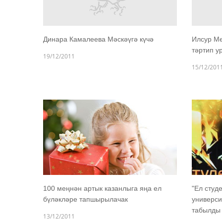
Динара Камалеева Мәскәүгә күчә
Илсур Ме
тәртип у
19/12/2011
15/12/201
100 меңнән артык казанлыга яңа ел
"Ел студ
бүләкләре тапшырылачак
универси
табылды
13/12/2011