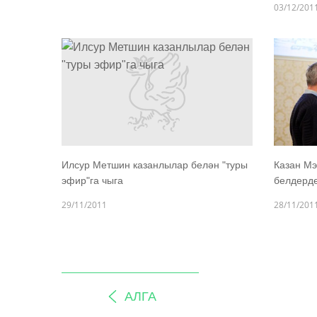
03/12/201
Илсур Метшин казанлылар белән "туры
Казан Мэ
эфир"га чыга
белдерд
29/11/2011
28/11/201
АЛГА