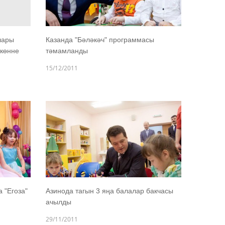
лары
Казанда "Бәләкәч" программасы
 көнне
тәмамланды
15/12/2011
 "Егоза"
Азинода тагын 3 яңа балалар бакчасы
ачылды
29/11/2011