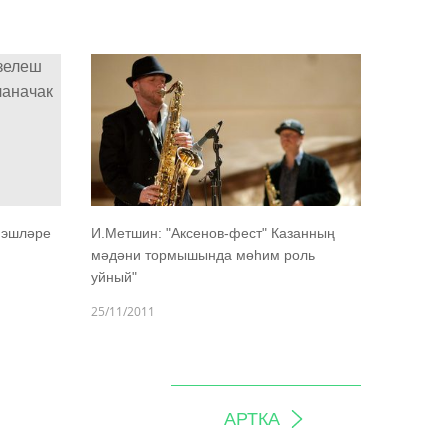
 эшләре
И.Метшин: "Аксенов-фест" Казанның
мәдәни тормышында мөһим роль
уйный"
25/11/2011
АРТКА