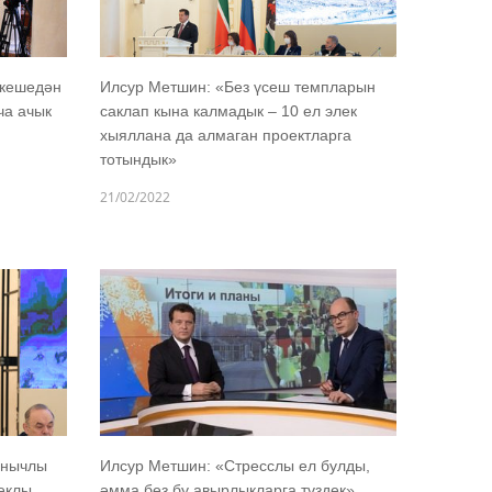
 кешедән
Илсур Метшин: «Без үсеш темпларын
ча ачык
саклап кына калмадык – 10 ел элек
хыяллана да алмаган проектларга
тотындык»
21/02/2022
анычлы
Илсур Метшин: «Стресслы ел булды,
еклы
әмма без бу авырлыкларга түздек»