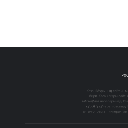
РӘ
Казан Мэрының сайтын мә
бирә. Казан Мэры сайт
мәгълүмат чараларында, Ин
күрсәтү күчереп бастыру
алган очракта – интеракти