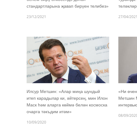
стандартларына җавап бирүен телибез»
теләкләр
23/12/2021
27/04/202
Илсур Метшин: «Алар миңа шундый
«Ни өчен
итеп карадылар ки, әйтерсең, мин Илон
Метшин 
Маск һәм аларга көймә белән космоска
интервь
очарга тәкъдим итәм»
08/09/202
10/09/2020