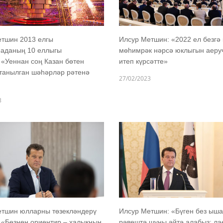
етшин 2013 елгы
Илсур Метшин: «2022 ел безгә
иаданың 10 еллыгы
мөһимрәк нәрсә юклыгын аеру
 «Уеннан соң Казан бөтен
итеп күрсәтте»
танылган шәһәрләр рәтенә
27/02/2023
3
етшин юлларны төзекләндерү
Илсур Метшин: «Бүген без ыш
 «Безнең ориентир – халыкның
рәвештә шуны әйтә алабыз: ла