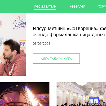
РӘСМИ ЗАТТАН
ХӘБӘРЛӘР
ТОР
Илсур Метшин «СоТворение» фе
эчендә формалашкан яңа дөнья
08/09/2023
АЛГА ТАБА УКЫРГА