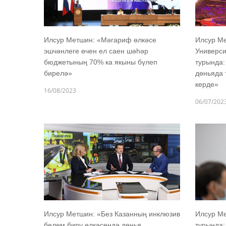
Илсур Метшин: «Мәгариф өлкәсе
Илсур М
эшчәнлеге өчен ел саен шәһәр
Универс
бюджетының 70% ка якыны бүлеп
турында:
бирелә»
дөньяда 
керде»
16/08/2023
06/07/202
Илсур Метшин: «Без Казанның инклюзив
Илсур М
белем бирү өлкәсендә дөнья
турында: