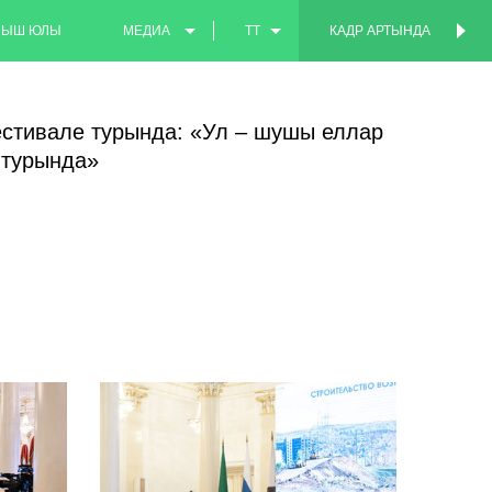
МЫШ ЮЛЫ
МЕДИА
TT
КАДР АРТЫНДА
КАДР АРТЫНДА
ФОТО
EN
стивале турында: «Ул – шушы еллар
ВИДЕО
RU
 турында»