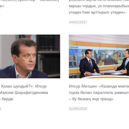
е»
каршы тордык, үз планнарыбы
үтәдек һәм арттырып үтәдек»
1
24/02/2021
 Казан шундый?»: Илсур
Илсур Метшин: «Казанда мәкт
Максим Шәрәфетдиновка
торак белән параллель рәвешт
ю бирде
– бу безнең яңа тренд»
0
02/09/2020