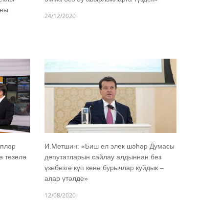
зны
24/12/2020
әпләр
И.Метшин: «Биш ел элек шәһәр Думасы
ә төзелә
депутатларын сайлау алдыннан без
үзебезгә күп кенә бурычлар куйдык –
алар үтәлде»
12/08/2020