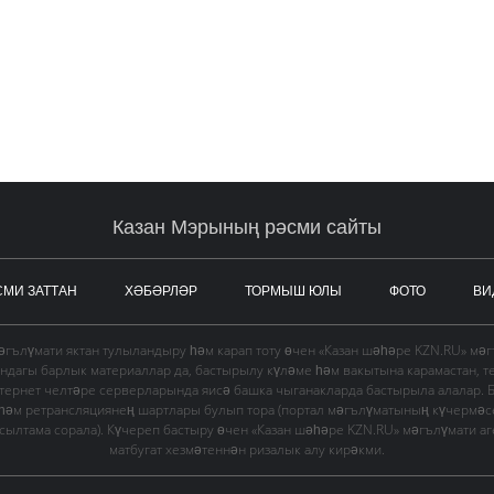
Казан Мэрының рәсми сайты
СМИ ЗАТТАН
ХӘБӘРЛӘР
ТОРМЫШ ЮЛЫ
ФОТО
ВИ
гълүмати яктан тулыландыру һәм карап тоту өчен «Казан шәһәре KZN.RU» мә
ындагы барлык материаллар да, бастырылу күләме һәм вакытына карамастан, т
тернет челтәре серверларында яисә башка чыганакларда бастырыла алалар. 
 һәм ретрансляциянең шартлары булып тора (портал мәгълүматының күчермә
в сылтама сорала). Күчереп бастыру өчен «Казан шәһәре KZN.RU» мәгълүмати а
матбугат хезмәтеннән ризалык алу кирәкми.