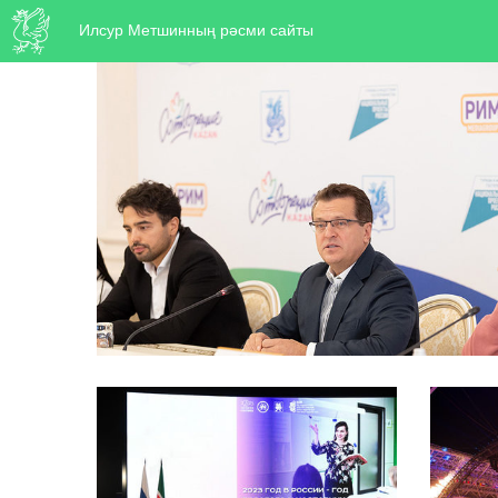
Илсур Метшинның рәсми сайты