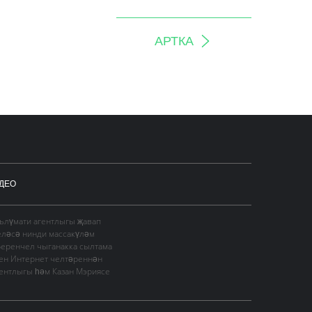
АРТКА
ДЕО
гълүмати агентлыгы җавап
еләсә нинди массакүләм
Беренчел чыганакка сылтама
сен Интернет челтәреннән
гентлыгы һәм Казан Мэриясе