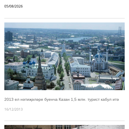
05/08/2026
2013 ел нәтиҗәләре буенча Казан 1,5 млн. турист кабул итә
16/12/2013