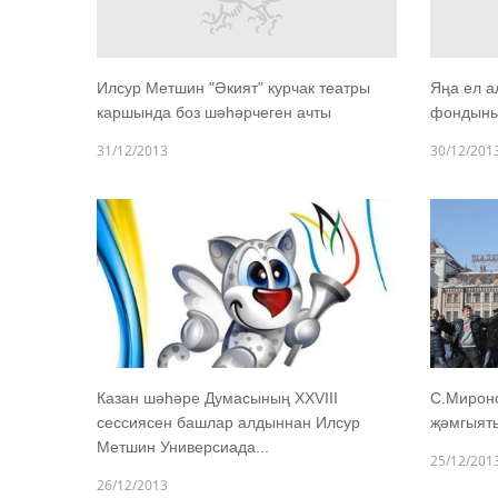
Илсур Метшин "Әкият" курчак театры
Яңа ел а
каршында боз шәһәрчеген ачты
фондыны
31/12/2013
30/12/201
Казан шәһәре Думасының XXVIII
С.Мироно
сессиясен башлар алдыннан Илсур
җәмгыять
Метшин Универсиада...
25/12/201
26/12/2013