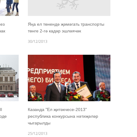
сез
Яңа ел төнендә җәмәгать транспорты
чак
төнге 2-гә кадәр эшләячәк
30/12/2013
I
Казанда "Ел җитәкчесе-2013"
рде
республика конкурсына нәтиҗәләр
чыгарылды
25/12/2013