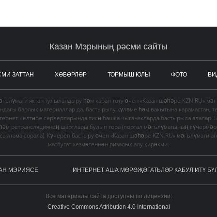
Казан Мэрының рәсми сайты
СМИ ЗАТТАН
ХӘБӘРЛӘР
ТОРМЫШ ЮЛЫ
ФОТО
ВИ
гълүмати яктан тулыландыру һәм карап тоту өчен «Казан шәһәре KZN.RU» мә
ындагы барлык материаллар да, бастырылу күләме һәм вакытына карамастан, т
тернет челтәре серверларында яисә башка чыганакларда бастырыла алалар. 
 һәм ретрансляциянең шартлары булып тора (портал мәгълүматының күчермә
в сылтама сорала). Күчереп бастыру өчен «Казан шәһәре KZN.RU» мәгълүмати а
матбугат хезмәтеннән ризалык алу кирәкми.
АН МЭРИЯСЕ
ИНТЕРНЕТ АША МӨРӘҖӘГАТЬЛӘР КАБУЛ ИТҮ БҮ
Все материалы сайта доступны по лицензии:
Creative Commons Attribution 4.0 International