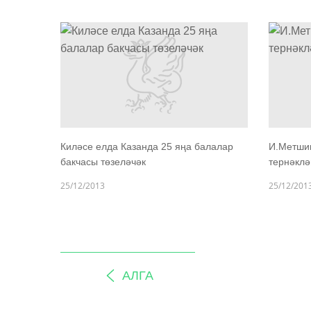
Киләсе елда Казанда 25 яңа балалар
И.Метшин
бакчасы төзеләчәк
тернәклә
25/12/2013
25/12/201
АЛГА