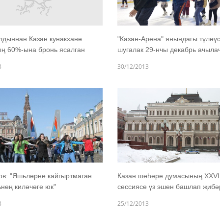
лдыннан Казан кунакханә
"Казан-Арена" янындагы түләү
ң 60%-ына бронь ясалган
шугалак 29-нчы декабрь ачыла
3
30/12/2013
в: "Яшьләрне кайгыртмаган
Казан шәһәре думасының XXVII
нең киләчәге юк"
сессиясе үз эшен башлап җибә
3
25/12/2013