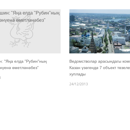
: "Яңа елда "Рубин"ның
Ведомстволар арасындагы ком
нүенә өметләнәбез"
Казан үзәгендә 7 объект төзел
хуплады
3
24/12/2013