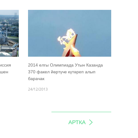
иссия
2014 елгы Олимпиада Утын Казанда
ешен
370 факел йөртүче күтәреп алып
барачак
24/12/2013
АРТКА