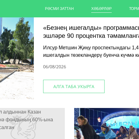
РӘСМИ ЗАТТАН
ХӘБӘРЛӘР
ТОР
«Безнең ишегалды» программас
эшләре 90 процентка тәмамланг
Илсур Метшин Җиңү проспектындагы 1,4
ишегалдын төзекләндерү буенча күчмә 
06/08/2026
АЛГА ТАБА УКЫРГА