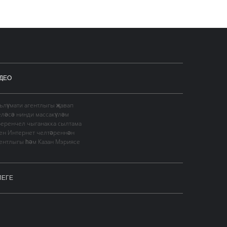
ДЕО
гълүмати агентлыгы җавап
еләсә нинди массакүләм
Беренчел чыганакка сылтама
сен Интернет челтәреннән
гентлыгы һәм Казан Мэриясе
ЛЕГЕ