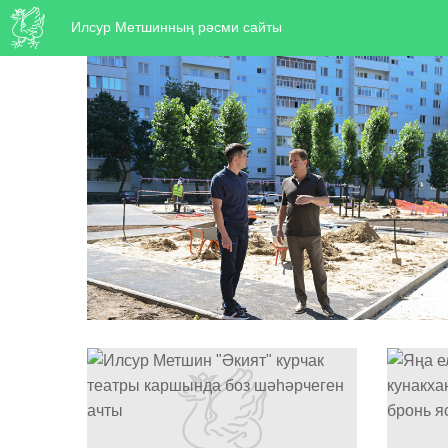
Илсур Метшинның рәсми сайты