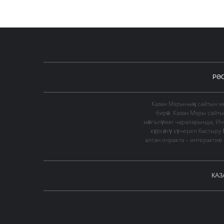
РӘ
Казан Мэрының сайтын мә
бирә. Казан Мэры сайт
мәгълүмат чараларында, Ин
күрсәтү күчереп бастыру
алган очракта – интеракти
КАЗ