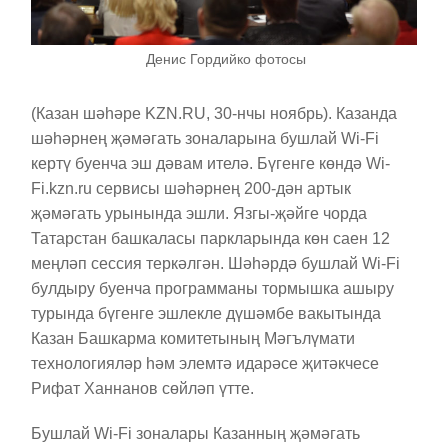
Денис Гордийко фотосы
(Казан шәһәре KZN.RU, 30-нчы ноябрь). Казанда
шәһәрнең җәмәгать зоналарына бушлай Wi-Fi
кертү буенча эш дәвам ителә. Бүгенге көндә Wi-
Fi.kzn.ru сервисы шәһәрнең 200-дән артык
җәмәгать урынында эшли. Язгы-җәйге чорда
Татарстан башкаласы паркларында көн саен 12
меңләп сессия теркәлгән. Шәһәрдә бушлай Wi-Fi
булдыру буенча программаны тормышка ашыру
турында бүгенге эшлекле дүшәмбе вакытында
Казан Башкарма комитетының Мәгълүмати
технологияләр һәм элемтә идарәсе җитәкчесе
Рифат Ханнанов сөйләп үтте.
Бушлай Wi-Fi зоналары Казанның җәмәгать