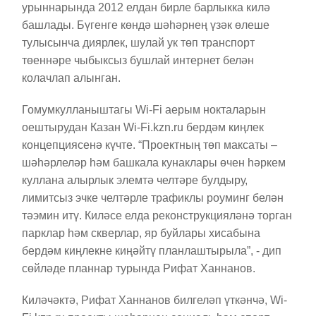
урыннарында 2012 елдан бирле барлыкка килә
башлады. Бүгенге көндә шәһәрнең үзәк өлеше
тулысынча диярлек, шулай ук төп транспорт
төеннәре чыбыксыз бушлай интернет белән
колачлап алынган.
Гомумкулланыштагы Wi-Fi аерым нокталарын
оештырудан Казан Wi-Fi.kzn.ru бердәм киңлек
концепциясенә күчте. “Проектның төп максаты –
шәһәрлеләр һәм башкала кунаклары өчен һәркем
куллана алырлык элемтә челтәре булдыру,
лимитсыз эчке челтәрле трафиклы роуминг белән
тәэмин итү. Киләсе елда реконструкцияләнә торган
парклар һәм скверлар, яр буйлары хисабына
бердәм киңлекне киңәйтү планлаштырыла”, - дип
сөйләде планнар турында Рифат Ханнанов.
Киләчәктә, Рифат Ханнанов билгеләп үткәнчә, Wi-