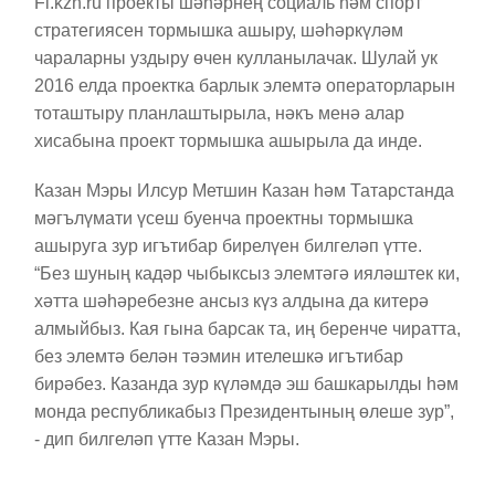
Fi.kzn.ru проекты шәһәрнең социаль һәм спорт
стратегиясен тормышка ашыру, шәһәркүләм
чараларны уздыру өчен кулланылачак. Шулай ук
2016 елда проектка барлык элемтә операторларын
тоташтыру планлаштырыла, нәкъ менә алар
хисабына проект тормышка ашырыла да инде.
Казан Мэры Илсур Метшин Казан һәм Татарстанда
мәгълүмати үсеш буенча проектны тормышка
ашыруга зур игътибар бирелүен билгеләп үтте.
“Без шуның кадәр чыбыксыз элемтәгә ияләштек ки,
хәтта шәһәребезне ансыз күз алдына да китерә
алмыйбыз. Кая гына барсак та, иң беренче чиратта,
без элемтә белән тәэмин ителешкә игътибар
бирәбез. Казанда зур күләмдә эш башкарылды һәм
монда республикабыз Президентының өлеше зур”,
- дип билгеләп үтте Казан Мэры.