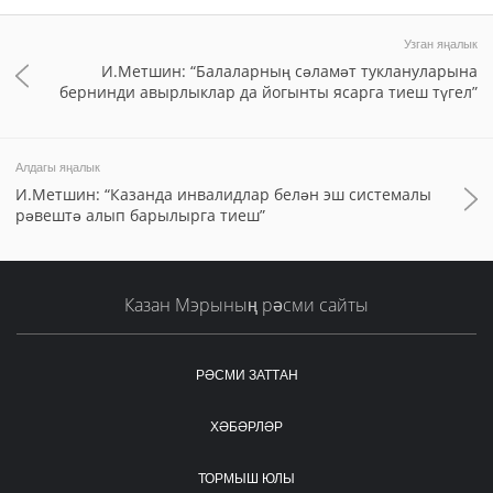
Узган яңалык
И.Метшин: “Балаларның сәламәт туклануларына
бернинди авырлыклар да йогынты ясарга тиеш түгел”
Алдагы яңалык
И.Метшин: “Казанда инвалидлар белән эш системалы
рәвештә алып барылырга тиеш”
Казан Мэрының рәсми сайты
РӘСМИ ЗАТТАН
ХӘБӘРЛӘР
ТОРМЫШ ЮЛЫ