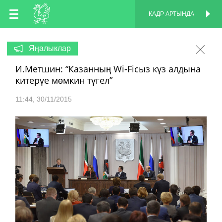
TT
КАДР АРТЫНДА
КАДР АРТЫНДА
EN
Яңалыклар
И.Метшин: “Казанның Wi-Fiсыз күз алдына
RU
китерүе мөмкин түгел”
11:44
30/11/2015