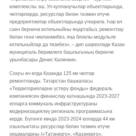
комплекслы эш. Ул кулланучылар объектларында,
челтәрләрдә, ресурслар белән тәэмин итүче
предприятиеләр объектларында үткәрелә. Һәр ел
саен берничә котельныйны яңартабыз, ремонтлау
белән генә чикләнмибез, яңа блоклы-модульле
котельныйлар да төзибез», – дип шәрехләде Казан
муниципаль берәмлеге башлыгының беренче
урынбасары Денис Калинкин.
Соңгы өч елда Казанда 125 км челтәр
ремонтланды. Татарстан башкаласы
«Территорияләрне үстерү фонды» федераль
компаниясен финанслау катнашында 2023-2027
елларга коммуналь инфраструктураны
модернизацияләү региональ программасына
керде. Бүгенге көндә 2023-2024 елларда 44 км
озынлыктагы ресурслар белән тәэмин итүче
оешмаларны («Татэнерго», «Казэнерго»,