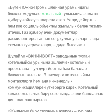
«Бүген Южно-Промышленная урамындагы
блоклы-модульле
котельный
тулысынча эшләтеп
җибәрү-көйләү эшләренә әзер. Ул җиде йортны
һәм ике социаль объектны җылылык белән тәэмин
итәчәк. Газ җибәрү өчен документлар
рәсмиләштерелгәннән соң, кулланучыларны яңа
схемага күчерәчәкләр», – диде Лысачкин.
Шулай ук «ВКНИИВОЛТ» заводының тузган
котельныйсы урынына эшләячәк котельный
проектлана – ул дүрт йортны һәм балалар
бакчасын җылыта. Эшчеләргә котельныйны
монтажларга һәм аңа инженерлык
коммуникацияләрен үткәрергә кирәк. Котельный
киләсе җылылык бирү сезонында эшли башлаячак
дип планлаштырыла.
«Җылылык бирү сезонына әзерлек – зур һәм