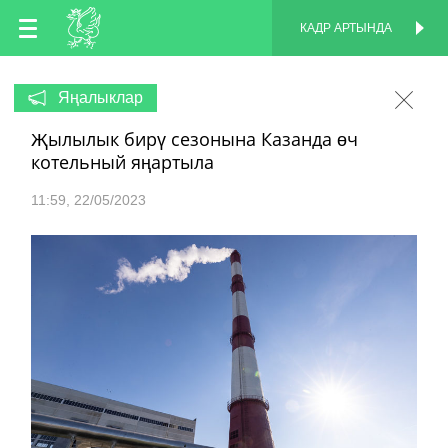
TT
КАДР АРТЫНДА
КАДР АРТЫНДА
EN
Яңалыклар
Җылылык бирү сезонына Казанда өч
RU
котельный яңартыла
11:59
22/05/2023