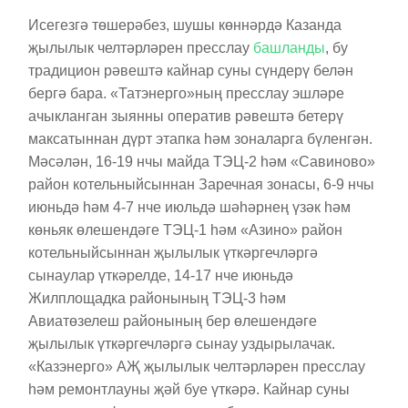
Исегезгә төшерәбез, шушы көннәрдә Казанда
җылылык челтәрләрен пресслау
башланды
, бу
традицион рәвештә кайнар суны сүндерү белән
бергә бара. «Татэнерго»ның пресслау эшләре
ачыкланган зыянны оператив рәвештә бетерү
максатыннан дүрт этапка һәм зоналарга бүленгән.
Мәсәлән, 16-19 нчы майда ТЭЦ-2 һәм «Савиново»
район котельныйсыннан Заречная зонасы, 6-9 нчы
июньдә һәм 4-7 нче июльдә шәһәрнең үзәк һәм
көньяк өлешендәге ТЭЦ-1 һәм «Азино» район
котельныйсыннан җылылык үткәргечләргә
сынаулар үткәрелде, 14-17 нче июньдә
Жилплощадка районының ТЭЦ-3 һәм
Авиатөзелеш районының бер өлешендәге
җылылык үткәргечләргә сынау уздырылачак.
«Казэнерго» АҖ җылылык челтәрләрен пресслау
һәм ремонтлауны җәй буе үткәрә. Кайнар суны