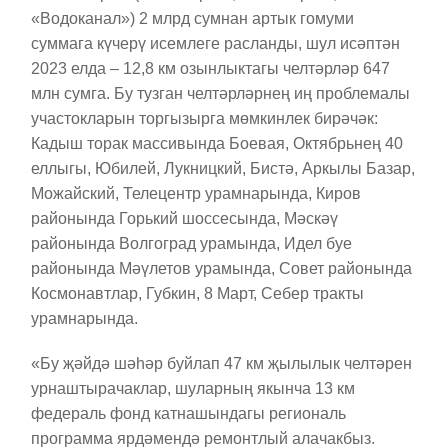
«Водоканал») 2 млрд сумнан артык гомуми
суммага күчерү исемлеге расланды, шул исәптән
2023 елда – 12,8 км озынлыктагы челтәрләр 647
млн сумга. Бу тузган челтәрләрнең иң проблемалы
участокларын торгызырга мөмкинлек бирәчәк:
Кадыш торак массивында Боевая, Октябрьнең 40
еллыгы, Юбилей, Лукницкий, Бистә, Аркылы Базар,
Можайский, Телецентр урамнарында, Киров
районында Горький шоссесында, Мәскәү
районында Волгоград урамында, Идел буе
районында Мәүлетов урамында, Совет районында
Космонавтлар, Губкин, 8 Март, Себер тракты
урамнарында.
«Бу җәйдә шәһәр буйлап 47 км җылылык челтәрен
урнаштырачаклар, шуларның якынча 13 км
федераль фонд катнашындагы региональ
программа ярдәмендә ремонтлый алачакбыз.