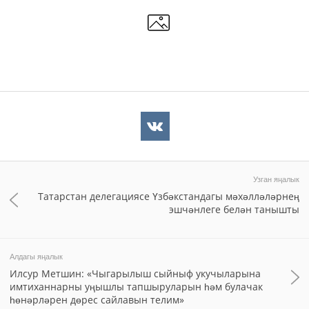
Узган яңалык
Татарстан делегациясе Үзбәкстандагы мәхәлләләрнең
эшчәнлеге белән танышты
Алдагы яңалык
Илсур Метшин: «Чыгарылыш сыйныф укучыларына
имтиханнарны уңышлы тапшыруларын һәм булачак
һөнәрләрен дөрес сайлавын телим»