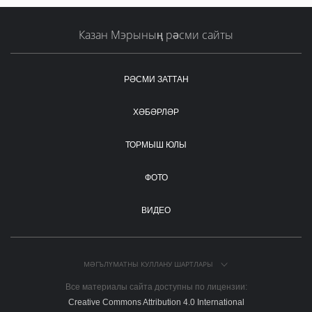
Казан Мэрының рәсми сайты
РӘСМИ ЗАТТАН
ХӘБӘРЛӘР
ТОРМЫШ ЮЛЫ
ФОТО
ВИДЕО
МӘГЪЛҮМАТНЫ КУЛЛАНУ ШАРТЛАРЫ
Все материалы сайта доступны по лицензии:
Creative Commons Attribution 4.0 International