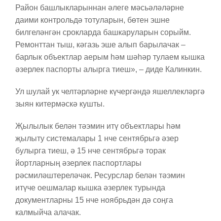
Район башлыкларыннан әлеге мәсьәләләрне
даими контрольдә тотуларын, бөтен эшне
билгеләнгән срокларда башкаруларын сорыйм.
Ремонттан тыш, кәгазь эше алып барылачак –
барлык объектлар аерым һәм шәһәр тулаем кышка
әзерлек паспорты алырга тиеш», – диде Калинкин.
Ул шулай ук челтәрләрне күчергәндә яшеллекләргә
зыян китермәскә кушты.
Җылылык белән тәэмин итү объектлары һәм
җылыту системалары 1 нче сентябрьгә әзер
булырга тиеш, ә 15 нче сентябрьгә торак
йортларның әзерлек паспортлары
рәсмиләштереләчәк. Ресурслар белән тәэмин
итүче оешмалар кышка әзерлек турында
документларны 15 нче ноябрьдән дә соңга
калмыйча алачак.