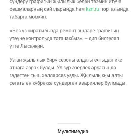
сүндерү графигын җылылык белән тәэмин итүче
оешмаларның сайтларында һәм
kzn.ru
порталында
табарга мөмкин.
«Без үз чиратыбызда ремонт эшләре графигын
үтәүне контрольдә тотачакбыз», – дип билгеләп
үтте Лысачкин.
Узган җылылык бирү сезоны алдагы елгыдан ике
атнага азрак булды. Ул зур әзерлек аркасында
гадәттән тыш хәлләрсез узды. Җылылыкны алты
сәгатьтән күбрәккә сүндергән аварияләр булмады.
Мультимедиа