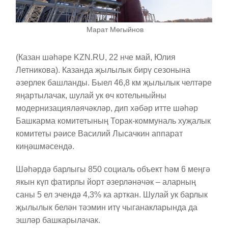
Марат Мөгыйнов
(Казан шәһәре KZN.RU, 22 нче май, Юлия
Летникова). Казанда җылылык бирү сезонына
әзерлек башланды. Быел 46,8 км җылылык челтәре
яңартылачак, шулай ук өч котельныйны
модернизацияләячәкләр, дип хәбәр итте шәһәр
Башкарма комитетының Торак-коммуналь хуҗалык
комитеты рәисе Василий Лысачкин аппарат
киңәшмәсендә.
Шәһәрдә барлыгы 850 социаль объект һәм 6 меңгә
якын күп фатирлы йорт әзерләнәчәк – аларның
саны 5 ел эчендә 4,3% ка арткан. Шулай ук барлык
җылылык белән тәэмин итү чыганакларында да
эшләр башкарылачак.