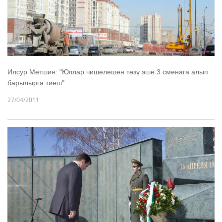
Илсур Метшин: "Юллар чишелешен төзү эше 3 сменага алып
барылырга тиеш"
27/04/2011