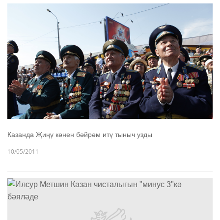
Казанда Җиңү көнен бәйрәм итү тыныч узды
10/05/2011