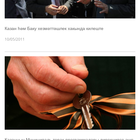
Казан һәм Баку хезмәттәшлек хакында килеште
10/05/2011
Казанның Муниципаль торак программалары дирекциясе эше