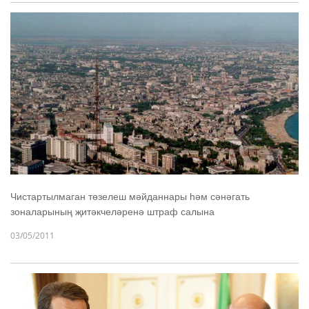
Чистартылмаган төзелеш мәйданнары һәм сәнәгать
зоналарының җитәкчеләренә штраф салына
03/05/2011