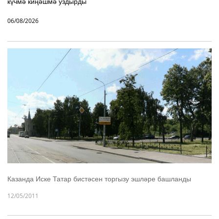
күчмә киңәшмә уздырды
06/08/2026
Казанда Иске Татар бистәсен торгызу эшләре башланды
12/05/2011