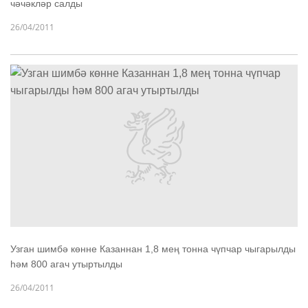
чәчәкләр салды
26/04/2011
Узган шимбә көнне Казаннан 1,8 мең тонна чүпчар чыгарылды
һәм 800 агач утыртылды
26/04/2011