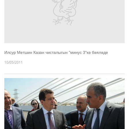
Илсур Метшин Казан чисталыгын "минус 3"кә бәяләде
10/05/2011