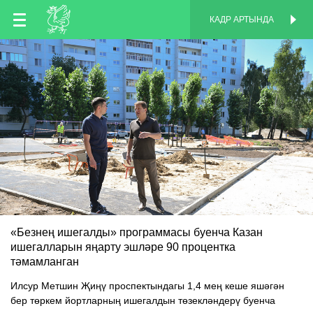
TT
КАДР АРТЫНДА
КАДР АРТЫНДА
EN
RU
«Безнең ишегалды» программасы буенча Казан
ишегалларын яңарту эшләре 90 процентка
тәмамланган
Илсур Метшин Җиңү проспектындагы 1,4 мең кеше яшәгән
бер төркем йортларның ишегалдын төзекләндерү буенча