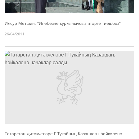
Илсур Метшин: "Илебезне куркынычсыз итәргә тиешбез"
26/04/2011
Татарстан җитәкчеләре Г.Тукайның Казандагы һәйкәленә