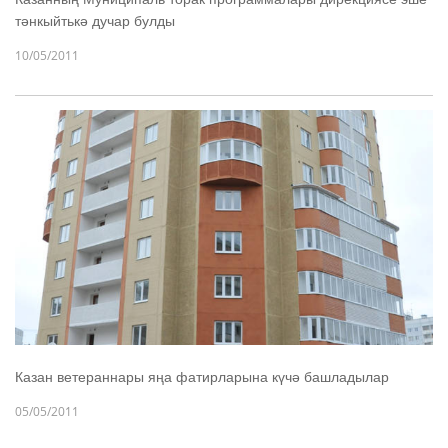
тәнкыйтькә дучар булды
10/05/2011
Казан ветераннары яңа фатирларына күчә башладылар
05/05/2011