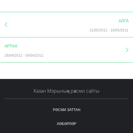
АЛГА
31/05/2011
-
16/05/2011
АРТКА
26/04/2011
-
04/04/2011
Казан Мэрының рәсми сайты
РӘСМИ ЗАТТАН
ХӘБӘРЛӘР