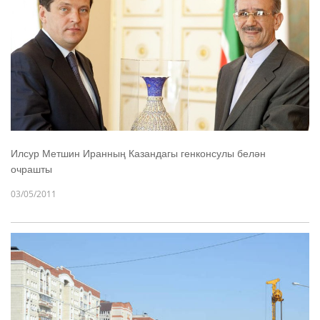
Илсур Метшин Иранның Казандагы генконсулы белән
очрашты
03/05/2011