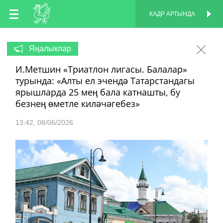
TT
КАДР АРТЫНДА
КАДР АРТЫНДА
EN
Яңалыклар
И.Метшин «Триатлон лигасы. Балалар»
RU
турында: «Алты ел эчендә Татарстандагы
ярышларда 25 мең бала катнашты, бу
безнең өметле киләчәгебез»
13:42
08/06/2026