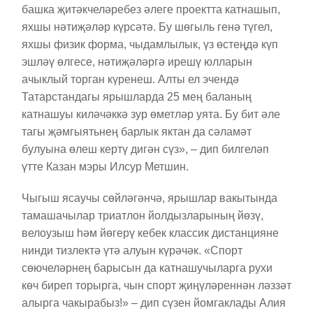
башка җитәкчеләребез әлеге проектта катнашып,
яхшы нәтиҗәләр күрсәтә. Бу шөгыль генә түгел,
яхшы физик форма, чыдамлылык, үз өстеңдә күп
эшләү өлгесе, нәтиҗәләргә ирешү юлларын
ачыклый торган күренеш. Алты ел эчендә
Татарстандагы ярышларда 25 мең баланың
катнашуы киләчәккә зур өметләр уята. Бу бит әле
тагы җәмгыятьнең барлык яктан да сәламәт
булуына өлеш кертү дигән сүз», – дип билгеләп
үтте Казан мэры Илсур Метшин.
Чыгыш ясаучы сөйләгәнчә, ярышлар вакытында
тамашачылар триатлон йолдызларының йөзү,
велоузыш һәм йөгерү кебек классик дистанцияне
нинди тизлектә үтә алуын күрәчәк. «Спорт
сөючеләрнең барысын да катнашучыларга рухи
көч биреп торырга, чын спорт җиңүләреннән ләззәт
алырга чакырабыз!» – дип сүзен йомгаклады Алия