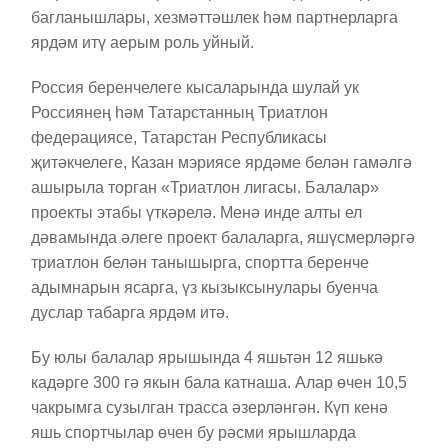
багланышлары, хезмәттәшлек һәм партнерларга
ярдәм итү аерым роль уйный.
Россия беренчелеге кысаларында шулай ук
Россиянең һәм Татарстанның Триатлон
федерациясе, Татарстан Республикасы
җитәкчелеге, Казан мэриясе ярдәме белән гамәлгә
ашырыла торган «Триатлон лигасы. Балалар»
проекты этабы үткәрелә. Менә инде алты ел
дәвамында әлеге проект балаларга, яшүсмерләргә
триатлон белән танышырга, спортта беренче
адымнарын ясарга, үз кызыксынулары буенча
дуслар табарга ярдәм итә.
Бу юлы балалар ярышында 4 яшьтән 12 яшькә
кадәрге 300 гә якын бала катнаша. Алар өчен 10,5
чакрымга сузылган трасса әзерләнгән. Күп кенә
яшь спортчылар өчен бу рәсми ярышларда