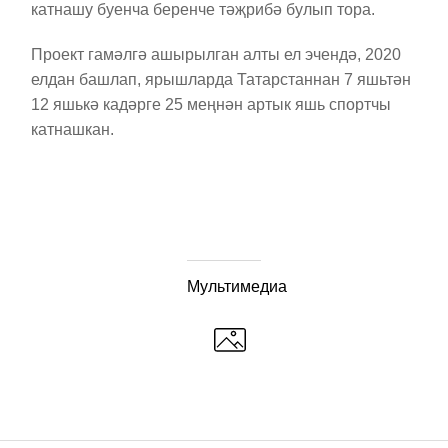
катнашу буенча беренче тәҗрибә булып тора.
Проект гамәлгә ашырылган алты ел эчендә, 2020
елдан башлап, ярышларда Татарстаннан 7 яшьтән
12 яшькә кадәрге 25 меңнән артык яшь спортчы
катнашкан.
Мультимедиа