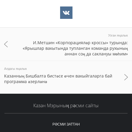
Узган яңалык
И.Метшин «Корпорацияләр кроссы» турында:
«Ярышлар вакытында тупланган команда рухының
аннан соң да саклануы мөһим»
Алдагы яңалык
Казанның Бишбалта бистәсе өчен вакыйгаларга бай
программа әзерләнә
Казан Мэрының рәсми сайты
РӘСМИ ЗАТТАН