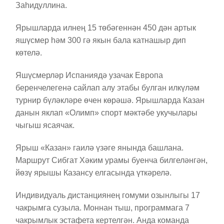
Заһидуллина.
Ярышларда илнең 15 төбәгеннән 450 дән артык
яшүсмер һәм 300 гә якын бала катнашыр дип
көтелә.
Яшүсмерләр Испаниядә узачак Европа
беренчелегенә сайлап алу этабы булган илкүләм
турнир бүләкләре өчен көрәшә. Ярышларда Казан
данын яклап «Олимп» спорт мәктәбе укучылары
чыгыш ясаячак.
Ярыш «Казан» гаилә үзәге янында башлана.
Маршрут Сибгат Хәким урамы буенча билгеләнгән,
йөзү ярышы Казансу елгасында үткәрелә.
Индивидуаль дистанциянең гомуми озынлыгы 17
чакрымга сузыла. Моннан тыш, программага 7
чакрымлык эстафета кертелгән. Анда команда