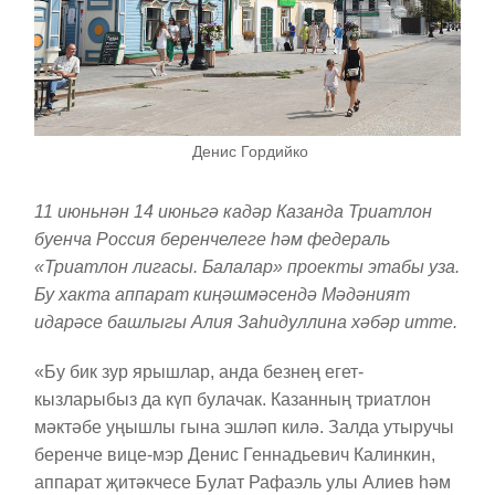
Денис Гордийко
11 июньнән 14 июньгә кадәр Казанда Триатлон
буенча Россия беренчелеге һәм федераль
«Триатлон лигасы. Балалар» проекты этабы уза.
Бу хакта аппарат киңәшмәсендә Мәдәният
идарәсе башлыгы Алия Заһидуллина хәбәр итте.
«Бу бик зур ярышлар, анда безнең егет-
кызларыбыз да күп булачак. Казанның триатлон
мәктәбе уңышлы гына эшләп килә. Залда утыручы
беренче вице-мэр Денис Геннадьевич Калинкин,
аппарат җитәкчесе Булат Рафаэль улы Алиев һәм