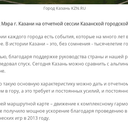
 соревнований»
дополнительно один миллио
Город Казань KZN.RU
туристов»
4
05/12/2023
 Мэра г. Казани на отчетной сессии Казанской городской
рии каждого города есть события, которые на много лет 
е. В истории Казани – это, без сомнения - тысячелетие г
тью, благодаря поддержке руководства страны и нашей 
ледовал спуск. Сегодня Казань можно сравнить с альпи
е.
 такую основную характеристику можно дать и отчетному
Метшин: «Для
Ильсур Метшин о 10-летии
м в гору, а это требует и постоянных усилий, и постоян
нирования сферы
Универсиады-2013: «После И
ания ежегодно выделяется
Казань вошла в число городов
ей маршрутной карте – движение к комплексному гарм
 70% бюджета города»
которые знают во всем мире»
е получило мощное ускорение благодаря проведению в
3
06/07/2023
еских игр в 2013 году.