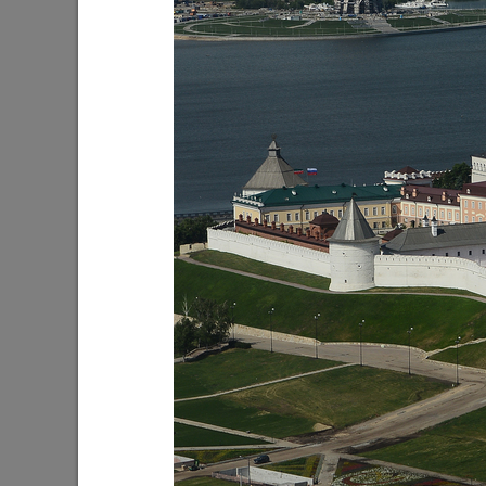
Ильсур Метшин: «Я надеюсь, что
Мэр Каз
форум станет ежегодным и обретет
муницип
статус авторитетного творческого
получае
проекта»
предлож
разных 
11/09/2024
28/08/202
Ильсур Метшин: «Когда вы работаете
Ильсур 
для миллиона людей, сложно найти
«Игры б