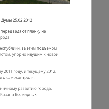
н
работа с людьми – это наш
приоритет»
10/11/2023
 Думы 25.02.2012
вперед задают планку на
орода.
республики, за этим подъемом
нистом, упорно идущим к новой
 2011 году, и текущему 2012.
Ильсур Метшин: «Начала сбываться
ного самоконтроля.
гры
наша мечта – выйти к Волге»
,
29/03/2023
оничному развитию города,
 Казани Всемирных