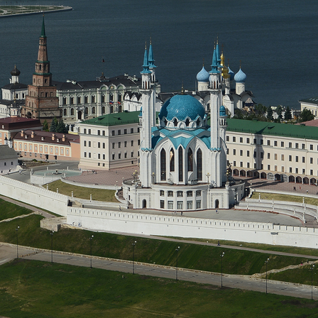
ани об Ассоциации городов и
Ильсур Метшин: «Важно, что
алитетов стран БРИКС+: «Мы
города имели свой голос на
м многочисленные
международной площадке, в 
ения о сотрудничестве в
числе в составе работы БРИК
сферах»
21/06/2024
4
Метшин: «Именно казанские
Ильсур Метшин: «Открытие т
удущего» станут прототипом
М12 «Восток» позволит прив