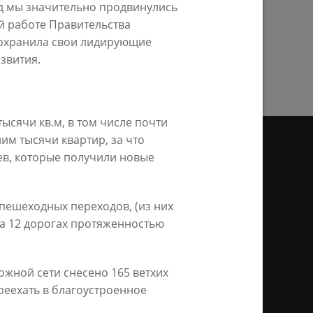
од мы значительно продвинулись
й работе Правительства
ПРЕДЫДУЩАЯ СТРАНИЦА
 сохранила свои лидирующие
звития.
ысячи кв.м, в том числе почти
им тысячи квартир, за что
ев, которые получили новые
ДЕО
пешеходных переходов, (из них
а 12 дорогах протяженностью
ционное агентство «Город
ой информации, на серверах
и. Условием перепечатки и
нтернет - интерактивная
жной сети снесено 165 ветхих
ань KZN.RU» и пресс-службы
реехать в благоустроенное