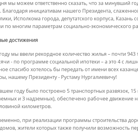
дня мы можем ответственно сказать, что за минувший г
. Благодаря инициативам нашего Президента, слаженно
лики, Исполкома города, депутатского корпуса, Казань
и по многим параметрам социально-экономического ра
вые достижения
 году мы ввели рекордное количество жилья – почти 943 т
сячи - по программе социальной ипотеки – а это 4 с лишн
Официальный сайт Мэра Казани
ное спасибо хотелось бы передать от имени всех казанц
ры, нашему Президенту - Рустаму Нургалиевичу!
 ПЕРВОГО ЛИЦА
НОВОСТИ
БИОГРАФИЯ
ФОТО
ВИ
вшем году было построено 5 транспортных развязок, 15 
земных и 3 надземных), обеспечено рабочее движение н
ационное наполнение и сопровождение сайта Мэра Казани является информа
иалы сайта Мэра Казани могут быть воспроизведены в любых средствах массов
оловиной километров.
ых иных носителях без каких-либо ограничений по объему и срокам публикаци
ссылка на первоисточник (в случае копирования информации портала в сети И
еменно, при реализации программы строительства доро
 согласия на перепечатку со стороны информационного агентства «Город Каз
Мэрии Казани не требуется.
домов, жители которых также получили возможность пе