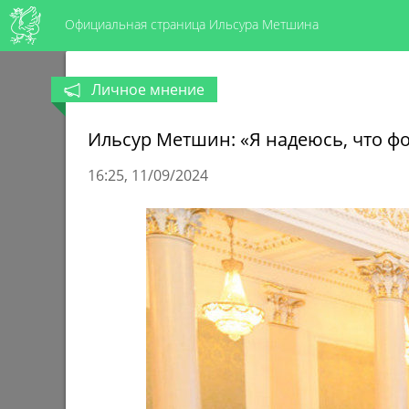
Официальная страница Ильсура Метшина
Личное мнение
Ильсур Метшин: «Я надеюсь, что фо
16:25
11/09/2024