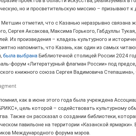
бразие проектов в области искусства, реализуемых в го
ческую, но и просветительскую миссию – призывают к 
 Метшин отметил, что с Казанью неразрывно связана ж
го, Сергея Аксакова, Максима Горького, Габдуллы Тукая,
лей. Их произведения – кладезь культурного и историче
риятно напомнить, что Казань, как один из самых чита
,
была выбрана
Библиотечной столицей России 2024 год
Официальный сайт Мэра Казани
аль-форум «Литературный флагман России» под предс
ского книжного союза Сергея Вадимовича Степашина», –
 ПЕРВОГО ЛИЦА
НОВОСТИ
БИОГРАФИЯ
ФОТО
ВИ
ragment
ационное наполнение и сопровождение сайта Мэра Казани является информа
помнил, как в июне этого года была учреждена Ассоциа
иалы сайта Мэра Казани могут быть воспроизведены в любых средствах массов
ых иных носителях без каких-либо ограничений по объему и срокам публикаци
БРИКС+, цель которой – содействовать культурному обм
ссылка на первоисточник (в случае копирования информации портала в сети И
тва. Также он рассказал о создании библиотеки, котор
 согласия на перепечатку со стороны информационного агентства «Город Каз
Мэрии Казани не требуется.
ческом павильоне на территории «Казанской ярмарки». 
иков Международного форума мэров.