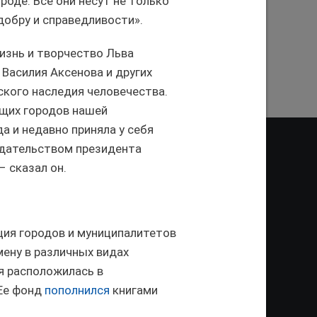
роде. Все они несут не только
добру и справедливости».
ПРЕДЫДУЩАЯ СТРАНИЦА
изнь и творчество Льва
 Василия Аксенова и других
ского наследия человечества.
ющих городов нашей
а и недавно приняла у себя
едательством президента
 сказал он.
ДЕО
ционное агентство «Город
ция городов и муниципалитетов
ой информации, на серверах
и. Условием перепечатки и
ену в различных видах
нтернет - интерактивная
ая расположилась в
ань KZN.RU» и пресс-службы
Ее фонд
пополнился
книгами