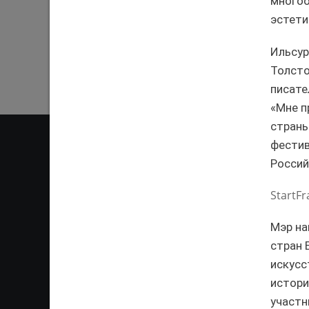
многоо
эстети
Ильсур
Толсто
писате
«Мне п
страны
фестив
Россий
ОТ
StartF
Ответственным за информ
Мэр на
Казань KZN.RU». Все матер
сети Интернет или на люб
стран 
ретрансляции является 
искусс
ссылка). Предварительного
истори
участн