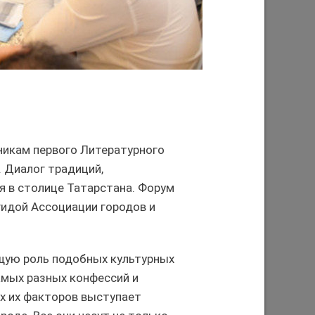
н
работа с людьми – это наш
приоритет»
10/11/2023
никам первого Литературного
 Диалог традиций,
я в столице Татарстана. Форум
гидой Ассоциации городов и
Ильсур Метшин: «Начала сбываться
гры
наша мечта – выйти к Волге»
,
29/03/2023
щую роль подобных культурных
амых разных конфессий и
х их факторов выступает