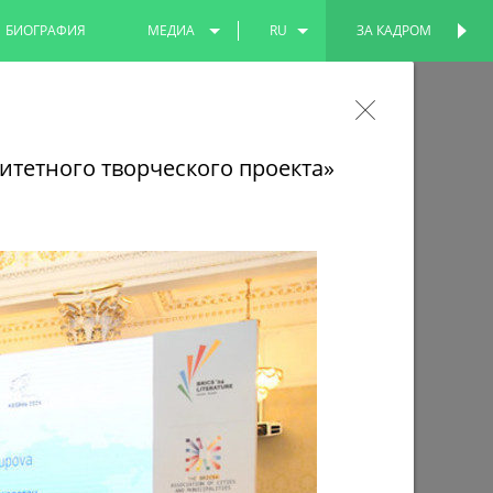
БИОГРАФИЯ
МЕДИА
RU
ЗА КАДРОМ
ПЕРСОНАЛЬНАЯ
СТРАНИЦА
ФОТО
EN
ли участие в международном
ВИДЕО
TT
итетного творческого проекта»