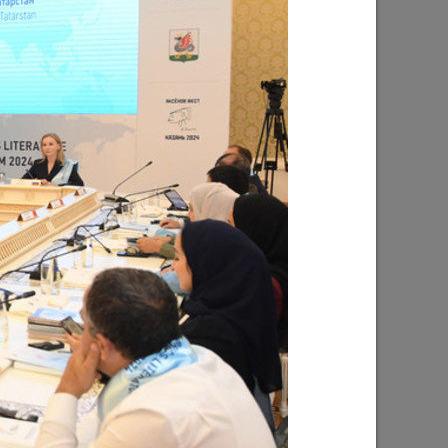
бы
Ильсур Метшин: «Чтобы
мотивировать сотрудников, нужно
том
спускаться в «окопы»
С»
31/05/2024
рассы
Ильсур Метшин: «Кадровая
лечь
трансформация и эффективная