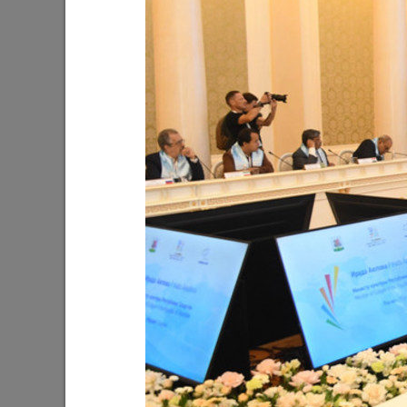
Ильсур Метшин: «Я надеюсь, что
Мэр Каз
форум станет ежегодным и обретет
муницип
статус авторитетного творческого
получае
проекта»
предлож
разных 
11/09/2024
28/08/202
Ильсур Метшин: «Когда вы работаете
Ильсур 
для миллиона людей, сложно найти
«Игры б