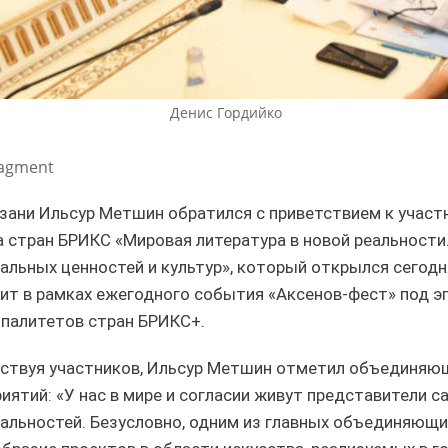
 соревнований»
дополнительно один миллио
туристов»
4
05/12/2023
Денис Гордийко
ragment
зани Ильсур Метшин обратился с приветствием к участ
 стран БРИКС «Мировая литература в новой реальности.
альных ценностей и культур», который открылся сегодн
ит в рамках ежегодного события «Аксенов-фест» под э
Метшин: «Для
Ильсур Метшин о 10-летии
нирования сферы
палитетов стран БРИКС+.
Универсиады-2013: «После И
ания ежегодно выделяется
Казань вошла в число городов
 70% бюджета города»
которые знают во всем мире»
ствуя участников, Ильсур Метшин отметил объединяю
иятий: «У нас в мире и согласии живут представители с
3
06/07/2023
альностей. Безусловно, одним из главных объединяющи