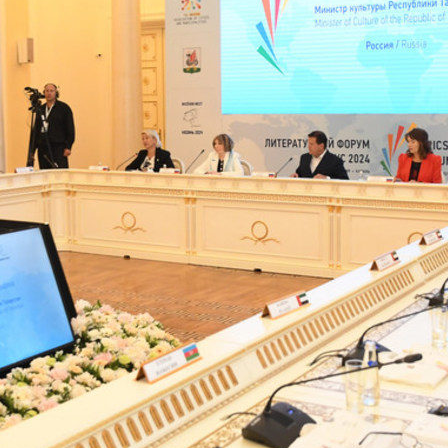
ани об Ассоциации городов и
Ильсур Метшин: «Важно, что
алитетов стран БРИКС+: «Мы
города имели свой голос на
м многочисленные
международной площадке, в 
ения о сотрудничестве в
числе в составе работы БРИК
сферах»
21/06/2024
4
Метшин: «Именно казанские
Ильсур Метшин: «Открытие т
удущего» станут прототипом
М12 «Восток» позволит прив