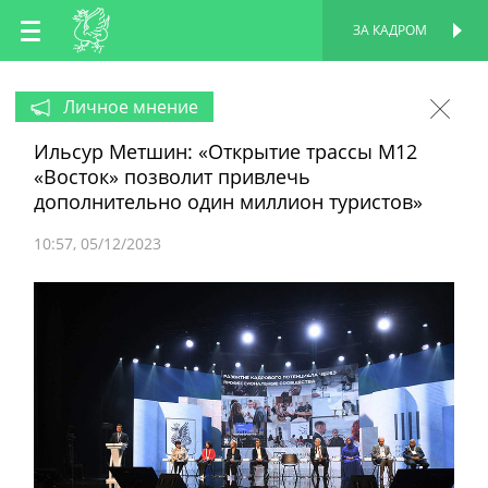
RU
ЗА КАДРОМ
ПЕРСОНАЛЬНАЯ
СТРАНИЦА
EN
Личное мнение
Ильсур Метшин: «Открытие трассы М12
TT
«Восток» позволит привлечь
дополнительно один миллион туристов»
10:57
05/12/2023