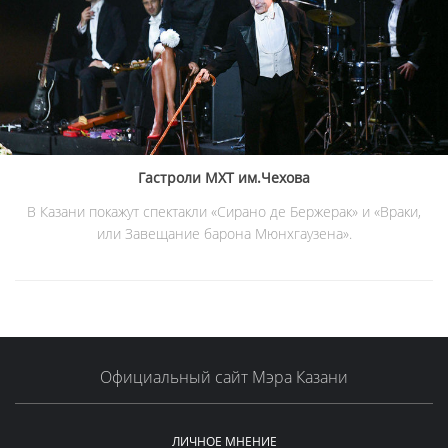
Гастроли МХТ им.Чехова
В Казани покажут спектакли «Сирано де Бержерак» и «Враки,
или Завещание барона Мюнхгаузена».
Официальный сайт Мэра Казани
ЛИЧНОЕ МНЕНИЕ