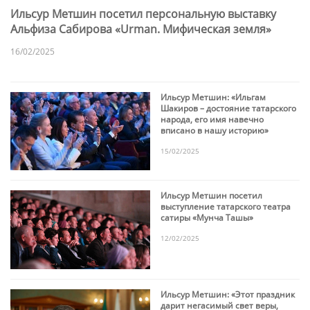
Ильсур Метшин посетил персональную выставку
Альфиза Сабирова «Urman. Мифическая земля»
16/02/2025
Ильсур Метшин: «Ильгам
Шакиров – достояние татарского
народа, его имя навечно
вписано в нашу историю»
15/02/2025
Ильсур Метшин посетил
выступление татарского театра
сатиры «Мунча Ташы»
12/02/2025
Ильсур Метшин: «Этот праздник
дарит негасимый свет веры,