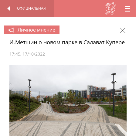
ОФИЦИАЛЬНАЯ
RU
ОФИЦИАЛЬНАЯ
ПЕРСОНАЛЬНАЯ
СТРАНИЦА
СТРАНИЦА
EN
Личное мнение
И.Метшин о новом парке в Салават Купере
TT
17:45
17/10/2022