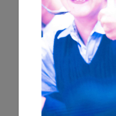
И.Метшин о новом парке в Салават
И.Метши
Купере
районе 
17/10/2022
22/08/202
И.Метшин о решении вопроса
И.Метшин
бездомных собак
25/06/202
25/08/2021