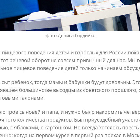
фото Дениса Гордийко
 пищевого поведения детей и взрослых для России пока
н о вводе в эксплуатацию
И.Метшин о развитии спорт
Этот речевой оборот не совсем привычный для нас. Мы 
речная»
инфраструктуры
ьное пищевое поведение детей только начинаем обсужд
1
11/01/2021
 сыт ребенок, тогда мамы и бабушки будут довольны. Это
яющем большинстве выходцы из советского прошлого,
товыми талонами.
ло трое сыновей и папа, и нужно было накормить четве
очного количества продуктов. Был приусадебный участок,
ью, с яблоками, с картошкой. Но всегда хотелось поесть
енно: когда на первом курсе в первый раз поехал в Москв