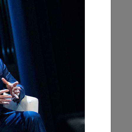
И.Метшин о строительстве метро в
Казани
04/10/2021
ии
И.Метшин о строительстве дорог в
2021 году
26/04/2021