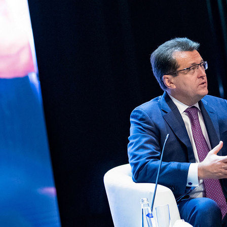
н о реновации промзоны в
И.Метшин о коммунальной
речного порта
революции в Казани
2
11/08/2022
 о том, как стать мэром
И.Метшин о здоровом питан
1
07/06/2021