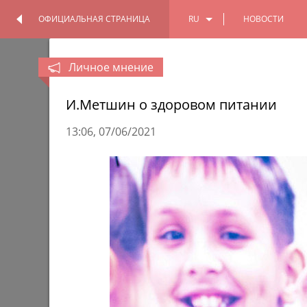
ОФИЦИАЛЬНАЯ СТРАНИЦА
RU
НОВОСТИ
ОФИЦИАЛЬНАЯ
ПЕРСОНАЛЬНАЯ
СТРАНИЦА
СТРАНИЦА
EN
Личное мнение
TT
И.Метшин о здоровом питании
13:06
07/06/2021