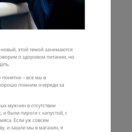
 новый, этой темой занимаются
ивной
И.Метшин о благоустройстве
говорим о здоровом питании, но
набережной реки Казанки вдоль
ать.
ул.Гаврилова
 понятно – все мы в
03/09/2020
 хорошо помним очереди за
рых мужчин в отсутствии
ПРЕДЫДУЩАЯ СТРАНИЦА
 и были пироги с капустой, с
 мяса. Если уж совсем
у, и зашли мы в магазин, я