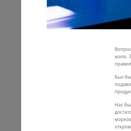
Вопрос
И.Метшин о родительском контроле
И.Метши
мало. 
школьного питания
КНС «За
правил
16/04/2021
17/03/202
Был бы
подавл
продук
Нас бы
достат
морков
откров