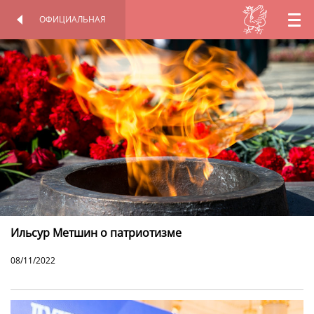
ОФИЦИАЛЬНАЯ
RU
ОФИЦИАЛЬНАЯ
ПЕРСОНАЛЬНАЯ
СТРАНИЦА
СТРАНИЦА
EN
TT
Ильсур Метшин о патриотизме
08/11/2022