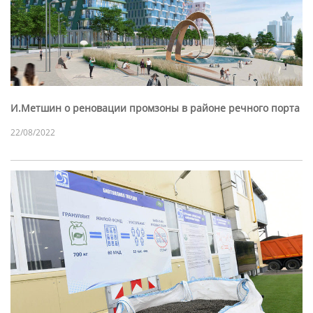
И.Метшин о реновации промзоны в районе речного порта
22/08/2022