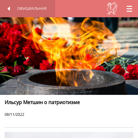
ОФИЦИАЛЬНАЯ
RU
ОФИЦИАЛЬНАЯ
ПЕРСОНАЛЬНАЯ
СТРАНИЦА
СТРАНИЦА
EN
TT
Ильсур Метшин о патриотизме
08/11/2022