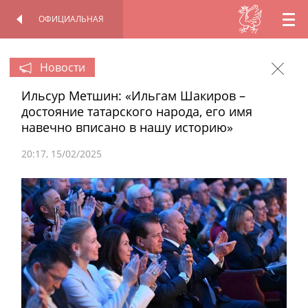
ОФИЦИАЛЬНАЯ
RU
ОФИЦИАЛЬНАЯ
ПЕРСОНАЛЬНАЯ
СТРАНИЦА
СТРАНИЦА
EN
Новости
Ильсур Метшин: «Ильгам Шакиров –
TT
достояние татарского народа, его имя
навечно вписано в нашу историю»
20:17
15/02/2025