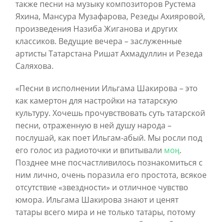
также песни на музыку композиторов Рустема
Яхина, Мансура Музафарова, Резеды Ахияровой,
произведения Назиба Жиганова и других
классиков. Ведущие вечера – заслуженные
артисты Татарстана Ришат Ахмадуллин и Резеда
Саляхова.
«Песни в исполнении Ильгама Шакирова – это
как камертон для настройки на татарскую
культуру. Хочешь прочувствовать суть татарской
песни, отраженную в ней душу народа –
послушай, как поет Ильгам-абый. Мы росли под
его голос из радиоточки и впитывали
моң
.
Позднее мне посчастливилось познакомиться с
ним лично, очень поразила его простота, всякое
отсутствие «звездности» и отличное чувство
юмора. Ильгама Шакирова знают и ценят
татары всего мира и не только татары, потому