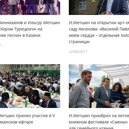
Минниханов и Ильсур Метшин
И.Метшин на открытии арт-о
«Хором Турецкого» на
саду Аксенова: «Василий Пав
ике песни» в Казани
моем сердце – отдельная зол
страница»
7
22/08/2017
Метшин принял участие в V
И.Метшин приобрел на летн
иканском ифтаре
книжном фестивале «Смены» 
для семейного чтения