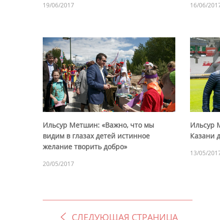
19/06/2017
16/06/201
Ильсур Метшин: «Важно, что мы
Ильсур 
видим в глазах детей истинное
Казани д
желание творить добро»
13/05/201
20/05/2017
СЛЕДУЮЩАЯ СТРАНИЦА