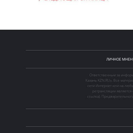
ЛИЧНОЕ МНЕН
Ответственным за информ
Казань KZN.RU». Все матер
сети Интернет или на люб
ретрансляции является 
ссылка). Предварительного