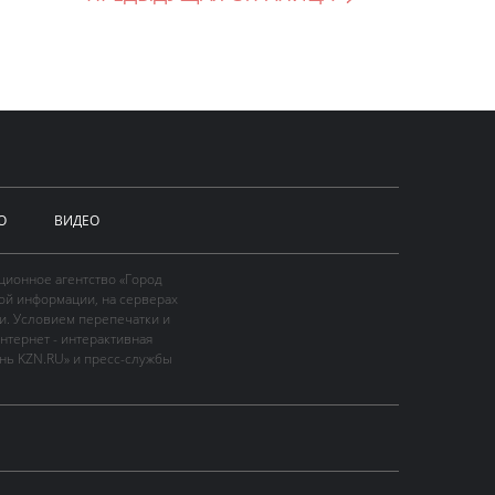
О
ВИДЕО
ционное агентство «Город
ой информации, на серверах
и. Условием перепечатки и
нтернет - интерактивная
ань KZN.RU» и пресс-службы