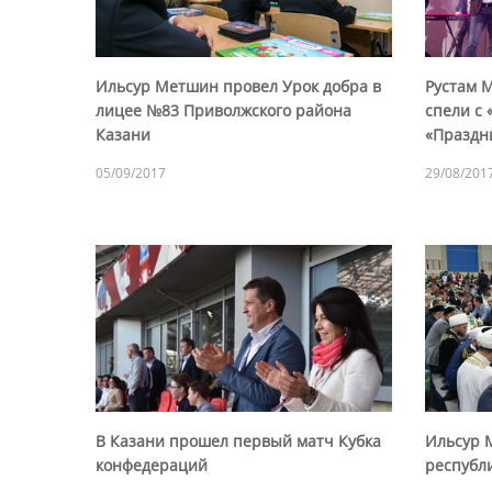
Ильсур Метшин провел Урок добра в
Рустам 
лицее №83 Приволжского района
спели с 
Казани
«Праздн
05/09/2017
29/08/201
В Казани прошел первый матч Кубка
Ильсур 
конфедераций
республ