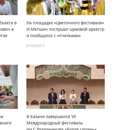
бъекта в
На площадке «Цветочного фестиваля»
лович в
И.Метшин послушал шумовой оркестр
отая
и пообщался с «пчелками»
01/08/2017
ем
В Казани завершился VII
книги
Международный фестиваль
им.С.Рахманинова «Белая сирень»