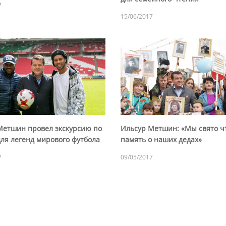
7
15/06/2017
Метшин провел экскурсию по
Ильсур Метшин: «Мы свято ч
ля легенд мирового футбола
память о наших дедах»
7
09/05/2017