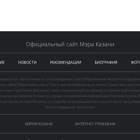
Официальный сайт Мэра Казани
ИЕ
НОВОСТИ
РЕКОМЕНДАЦИИ
БИОГРАФИЯ
ФОТ
ационное наполнение и сопровождение сайта Мэра Казани является информа
иалы сайта Мэра Казани могут быть воспроизведены в любых средствах массов
ых иных носителях без каких-либо ограничений по объему и срокам публикаци
ссылка на первоисточник (в случае копирования информации портала в сети И
 согласия на перепечатку со стороны информационного агентства «Город Каз
Мэрии Казани не требуется.
МЭРИЯ КАЗАНИ
ИНТЕРНЕТ-ПРИЕМНАЯ