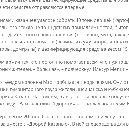
ы были закуплены дезинфицирующие средства для борьб
 эти средства отправляются впервые.
силами казанцев удалось собрать 40 тонн овощей (картоф
ельного стекла, 15 тонн детских принадлежностей, быто
тов длительного срока хранения (консервы, мука, бакале
атериалы, автозапчасти (
резина, аккумуляторы, аптечки 
Официальный сайт Мэра Казани
торы, домкраты) и дезинфицирующие средства весом 15 
ом армия тех, кто постоянно помогает всем, что нужно 
ИЕ
НОВОСТИ
РЕКОМЕНДАЦИИ
БИОГРАФИЯ
ФОТ
рных жителей, – большая», – подчеркнул Ильсур Метшин
ационное наполнение и сопровождение сайта Мэра Казани является информа
отъездом колонны Мэр пообщался с водителями. Они от
иалы сайта Мэра Казани могут быть воспроизведены в любых средствах массов
нии гуманитарного груза жители Лисичанска и Рубежно
ых иных носителях без каких-либо ограничений по объему и срокам публикаци
ссылка на первоисточник (в случае копирования информации портала в сети И
арили Казань. Напомним, в августе они впервые получ
 согласия на перепечатку со стороны информационного агентства «Город Каз
уже ждут. Вам счастливой дороги», – пожелал водителям
Мэрии Казани не требуется.
ура весом 20 тонн была собрана при помощи депутата 
МЭРИЯ КАЗАНИ
ИНТЕРНЕТ-ПРИЕМНАЯ
ва вместе с «Доброй Казанью». В ней спецсредства для