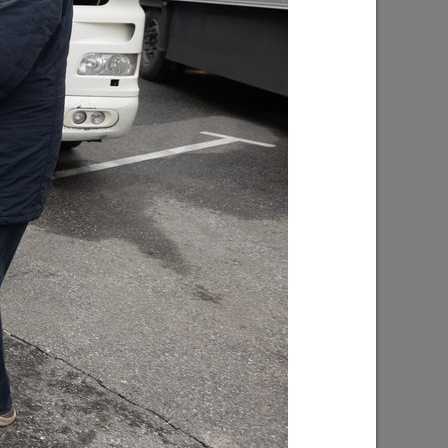
ник
Ильсур Метшин: «Благодаря вам
 надежды
каждый житель и гость столицы
Татарстана чувствует себя в
безопасности»
10/11/2023
ерестает
Более 70 предприятий Татарстана
приняли участие в «Кроссе
корпораций»