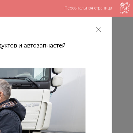
Персональная страница
ов – достояние татарского народа,
шу историю»
уктов и автозапчастей
ященный памяти выдающегося исполнителя