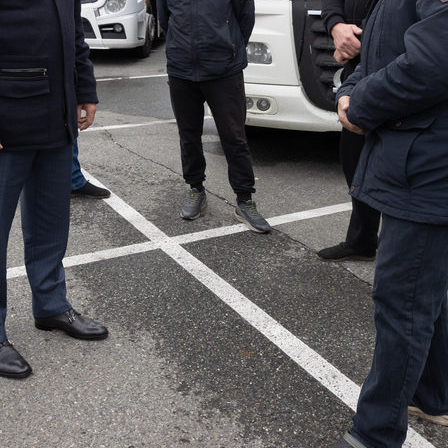
Метшин посетил выступление
Ильсур Метшин: «Этот празд
ого театра сатиры «Мунча
дарит негасимый свет веры,
и любви»
5
07/01/2024
Казани передали в Лисичанск
Ильсур Метшин: Казань не п
ое 90 тонн стройматериалов,
удивлять разнообразием
ов и автозапчастей
музыкальных событий