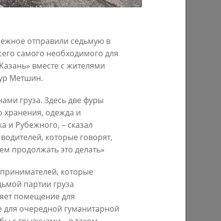
25/09/2023
убежное отправили седьмую в
всего самого необходимого для
Казань» вместе с жителями
ур Метшин.
ами груза. Здесь две фуры
о хранения, одежда и
 и Рубежного, – сказал
 водителей, которые говорят,
у
Ильсур Метшин посетил премьерный
»
показ документального фильма
ем продолжать это делать»
«Мустай»
принимателей, которые
18/10/2022
дьмой партии груза
ляет помещение для
е для очередной гуманитарной