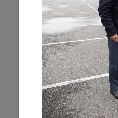
Ильсур Метшин посетил
Ильсур 
персональную выставку Альфиза
татарск
Сабирова «Urman. Мифическая
Ташы»
земля»
12/02/202
16/02/2025
Ильсур Метшин: «Эти светлые
Жители 
праздники символизируют
и Рубежн
сплоченность народов нашей
продукт