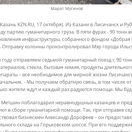
Марат Мугинов
3
01/10/2023
 Казань
KZN
.
RU
, 17 октября). Из Казани в Лисичанск и Р
оду партию гуманитарного груза. В пяти фурах - 90 тонн 
новления инфраструктуры, собранного фондом «Добрая 
. Отправку колонны проконтролировал Мэр города Ильс
м году отправляем седьмой гуманитарный поезд с 90 тонн
атериалов, стекла, бытовая химия, продукты длительног
параты – все необходимое для мирной жизни Лисичанска
Метшин посетил хоккейный
ачальник. - Мы получаем обратную связь, в том числе от
Мэр Казани посетил выставк
оровых команд
«Украина. На переломах эпох
ько жители ждут и каждый раз радуются помощи. Мы буд
3
26/01/2023
 Метшин поблагодарил неравнодушных казанцев и пред
уют в сборе гуманитарной помощи. Так, при отправке се
ствовал бизнесмен
Александр Дорофеев – он предостав
льного склада на Горьковском шоссе. При его поддержк