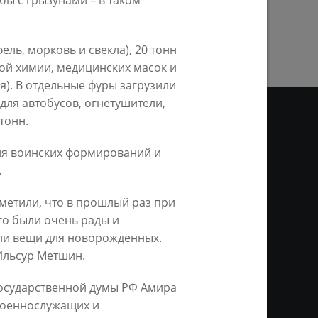
ы с грызунами – в таком
ПРЕДЫДУЩАЯ СТРАНИЦА
ель, морковь и свекла), 20 тонн
вой химии, медицинских масок и
я). В отдельные фуры загрузили
для автобусов, огнетушители,
тонн.
для воинских формирований и
О
ВИДЕО
.
ционное агентство «Город
метили, что в прошлый раз при
ой информации, на серверах
го были очень рады и
и. Условием перепечатки и
нтернет - интерактивная
или
вещи для новорожденных.
ань KZN.RU» и пресс-службы
 Ильсур Метшин.
Государственной думы РФ Амира
 военнослужащих и