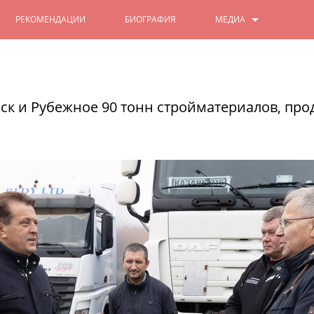
РЕКОМЕНДАЦИИ
БИОГРАФИЯ
МЕДИА
ФОТО
Ильсур Метшин: «Ильгам Шакир
его имя навечно вписано в на
ВИДЕО
к и Рубежное 90 тонн стройматериалов, прод
В филармонии проходит концерт, посв
15/02/2025
ЧИТАТЬ ДАЛЕЕ