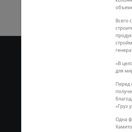
колонн
объеме
Всего 
строит
продук
стройм
генера
«В цел
ЛИЧНОЕ МНЕН
для ми
Ответственным за информ
Перед 
Казань KZN.RU». Все матер
получе
сети Интернет или на люб
ретрансляции является 
благод
ссылка). Предварительного
«Груз 
Одна ф
Хамито