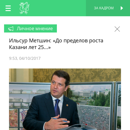
RU
ЗА КАДРОМ
ПЕРСОНАЛЬНАЯ
СТРАНИЦА
EN
Личное мнение
Ильсур Метшин: «До пределов роста
TT
Казани лет 25...»
9:53
04/10/2017