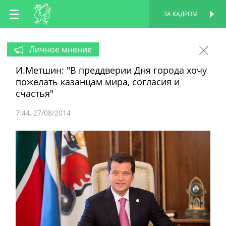
RU
ЗА КАДРОМ
ПЕРСОНАЛЬНАЯ
СТРАНИЦА
EN
Личное мнение
И.Метшин: "В преддверии Дня города хочу
TT
пожелать казанцам мира, согласия и
счастья"
7:44
27/08/2014