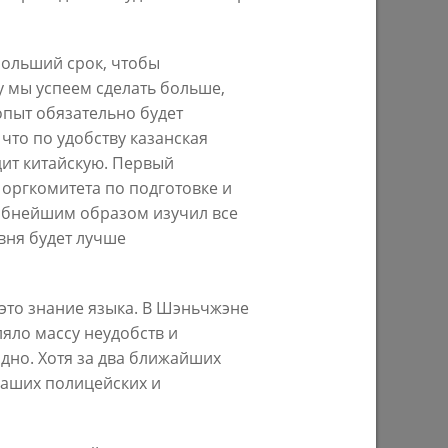
н
работа с людьми – это наш
приоритет»
больший срок, чтобы
10/11/2023
у мы успеем сделать больше,
опыт обязательно будет
что по удобству казанская
дит китайскую. Первый
 оргкомитета по подготовке и
обнейшим образом изучил все
вня будет лучше
Ильсур Метшин: «Начала сбываться
- это знание языка. В Шэньчжэне
гры
наша мечта – выйти к Волге»
яло массу неудобств и
,
дно. Хотя за два ближайших
29/03/2023
 наших полицейских и