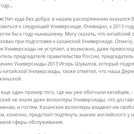
году...
 соревнований»
дополнительно один миллио
туристов»
4
н:
Нет худа без добра: в нашем распоряжении оказался 
05/12/2023
овиться к следующей Универсиаде. Очевидно, к 2013 год
огли бы к году нынешнему. Могу сказать, что китайский 
зован при подготовке к казанской Универсиаде. Отмечу, 
я Универсиады не уступает, а возможно, даже превосхо
итель председателя правительства России, председатель
ению Универсиады-2013 Игорь Шувалов, который подр
 китайской Универсиады, также отметил, что наша Дере
эньской.
Метшин: «Для
Ильсур Метшин о 10-летии
, еще один пример того, где мы уже обогнали китайцев, 
нирования сферы
Универсиады-2013: «После И
ский не знали даже волонтеры Универсиады, что доставл
ания ежегодно выделяется
Казань вошла в число городов
менам, и гостям. Казанские волонтеры владеют им свобо
 70% бюджета города»
которые знают во всем мире»
ам, конечно, предстоит подтянуть знание английского у
3
06/07/2023
иков сферы обслуживания.