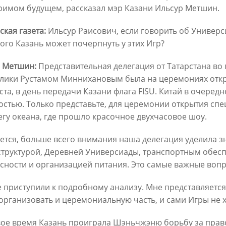
римом будущем, рассказал мэр Казани Ильсур Метшин.
ская газета:
Ильсур Раисович, если говорить об Универс
ани об Ассоциации городов и
Ильсур Метшин: «Важно, что
ого Казань может почерпнуть у этих Игр?
алитетов стран БРИКС+: «Мы
города имели свой голос на
м многочисленные
международной площадке, в 
р Метшин:
Представительная делегация от Татарстана во 
ения о сотрудничестве в
числе в составе работы БРИК
лики Рустамом Миннихановым была на церемониях откры
сферах»
уста, в день передачи Казани флага FISU. Китай в очеред
21/06/2024
4
остью. Только представьте, для церемонии открытия сп
егу океана, где прошло красочное двухчасовое шоу.
ется, больше всего внимания наша делегация уделила з
труктурой, Деревней Универсиады, транспортным обес
сности и организацией питания. Это самые важные вопр
 приступили к подробному анализу. Мне представляется, 
организовать и церемониальную часть, и сами Игры не ху
Метшин: «Именно казанские
Ильсур Метшин: «Открытие т
вое время Казань проиграла Шэньчжэню борьбу за прав
удущего» станут прототипом
М12 «Восток» позволит прив