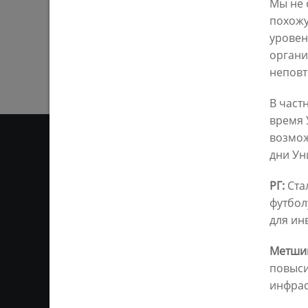
Мы не 
похожу
уровен
органи
неповт
В част
время 
возмож
дни Ун
ОТ
РГ:
Ста
футбол
для ин
Ответственным за информ
Казань KZN.RU». Все матер
сети Интернет или на люб
Метши
ретрансляции является 
повыси
ссылка). Предварительного
инфрас