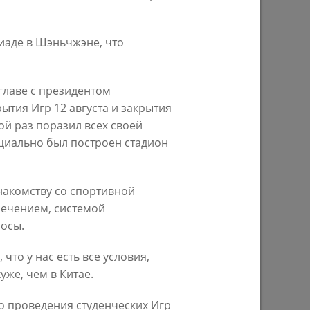
иаде в Шэньчжэне, что
бы
Ильсур Метшин: «Чтобы
мотивировать сотрудников, нужно
том
спускаться в «окопы»
главе с президентом
С»
тия Игр 12 августа и закрытия
31/05/2024
ной раз поразил всех своей
ециально был построен стадион
накомству со спортивной
печением, системой
осы.
что у нас есть все условия,
же, чем в Китае.
рассы
Ильсур Метшин: «Кадровая
о проведения студенческих Игр
лечь
трансформация и эффективная