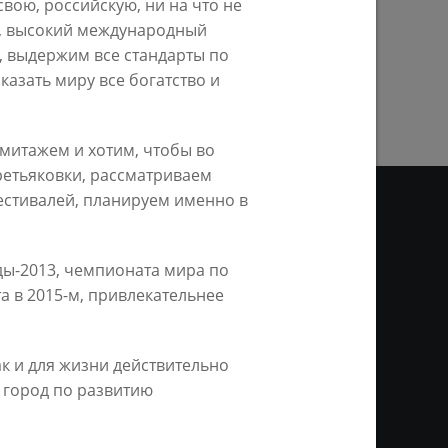
вою, российскую, ни на что не
, высокий международный
, выдержим все стандарты по
ПРЕДЫДУЩАЯ СТРАНИЦА
казать миру все богатство и
рмитажем и хотим, чтобы во
ретьяковки, рассматриваем
стивалей, планируем именно в
ДЕО
ды-2013, чемпионата мира по
а в 2015-м, привлекательнее
ционное агентство «Город
ой информации, на серверах
и. Условием перепечатки и
ак и для жизни действительно
нтернет - интерактивная
 город по развитию
ань KZN.RU» и пресс-службы