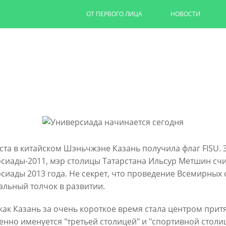
ОТ ПЕРВОГО ЛИЦА
НОВОСТИ
Свыше 16 тысяч человек приня
форуме Kazan Digital Week
16/09/2024
ЧИТАТЬ ДАЛЕЕ
уста в китайском Шэньчжэне Казань получила флаг FISU. 
сиады-2011, мэр столицы Татарстана Ильсур Метшин счи
сиады 2013 года. Не секрет, что проведение Всемирных 
альный толчок в развитии.
 как Казань за очень короткое время стала центром при
енно именуется "третьей столицей" и "спортивной столи