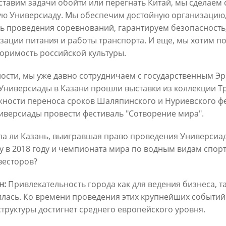
ставим задачи обойти или перегнать Китай, мы сделаем с
ю Универсиаду. Мы обеспечим достойную организацию
ь проведения соревнований, гарантируем безопасность
зации питания и работы транспорта. И еще, мы хотим по
оримость российской культуры.
ности, мы уже давно сотрудничаем с государственным Э
Универсиады в Казани прошли выставки из коллекции Т
ности переноса сроков Шаляпинского и Нуриевского фе
Официальный сайт Мэра Казани
иверсиады провести фестиваль "Сотворение мира".
 ПЕРВОГО ЛИЦА
НОВОСТИ
БИОГРАФИЯ
ФОТО
ВИ
ла ли Казань, выигравшая право проведения Универсиа
у в 2018 году и чемпионата мира по водным видам спорт
весторов?
ационное наполнение и сопровождение сайта Мэра Казани является информа
иалы сайта Мэра Казани могут быть воспроизведены в любых средствах массов
ых иных носителях без каких-либо ограничений по объему и срокам публикаци
н:
Привлекательность города как для ведения бизнеса, т
ссылка на первоисточник (в случае копирования информации портала в сети И
лась. Ко времени проведения этих крупнейших событий
 согласия на перепечатку со стороны информационного агентства «Город Каз
Мэрии Казани не требуется.
труктуры достигнет среднего европейского уровня.