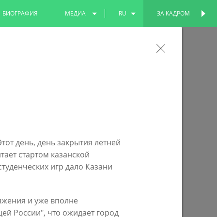
БИОГРАФИЯ
МЕДИА
RU
ЗА КАДРОМ
ПЕРСОНАЛЬНАЯ
СТРАНИЦА
ФОТО
EN
ли участие в международном
ВИДЕО
TT
Этот день, день закрытия летней
тает стартом казанской
студенческих игр дало Казани
тяжения и уже вполне
цей России", что ожидает город