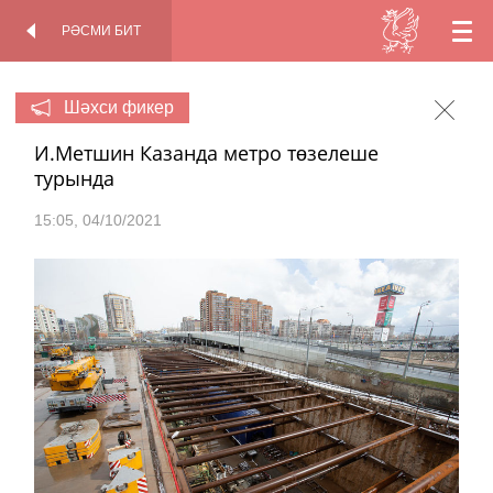
РӘСМИ БИТ
TT
КАДР
РӘСМИ БИТ
АРТЫНДА
EN
Шәхси фикер
И.Метшин Казанда метро төзелеше
RU
турында
15:05
04/10/2021