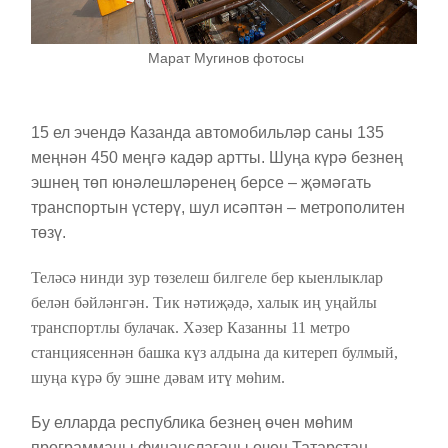
Марат Мугинов фотосы
15 ел эчендә Казанда автомобильләр саны 135
меңнән 450 меңгә кадәр артты. Шуңа күрә безнең
эшнең төп юнәлешләренең берсе – җәмәгать
транспортын үстерү, шул исәптән – метрополитен
төзү.
Теләсә нинди зур төзелеш билгеле бер кыенлыклар
белән бәйләнгән. Тик нәтиҗәдә, халык иң уңайлы
транспортлы булачак. Хәзер Казанны 11 метро
станциясеннән башка күз алдына да китереп булмый,
шуңа күрә бу эшне дәвам итү мөһим.
Бу елларда республика безнең өчен мөһим
программаны финанслаганы өчен Татарстан