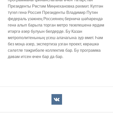
Президенты Рөстәм Миңнехановка рәхмәт. Күптән
түгел генә Россия Президенты Владимир Путин
федераль үзәкнең Россиянең берничә шәһәрендә
генә алып барыла торган метро төзелешенә ярдәм
итәргә әзер булуын белдерде. Бу Казан
метрополитенының үсеш алачагына зур өмет. Һәм
без моңа әзер, экспертиза узган проект, көрәшкә
сәләтле тәҗрибәле коллектив бар. Бу программа
дәвам итсен өчен бар да бар.