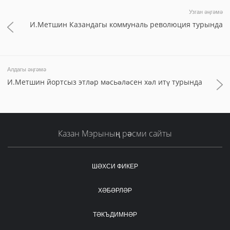
Узган әңгәмә
И.Метшин Казандагы коммуналь революция турында
Алдагы әңгәмә
И.Метшин йортсыз этләр мәсьәләсен хәл итү турында
Казан Мэрының рәсми сайты
ШӘХСИ ФИКЕР
ХӘБӘРЛӘР
ТӘКЪДИМНӘР