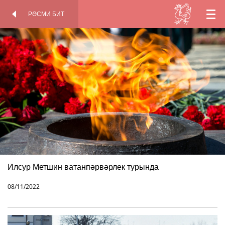
РӘСМИ БИТ
TT
КАДР
РӘСМИ БИТ
АРТЫНДА
EN
RU
Илсур Метшин ватанпәрвәрлек турында
08/11/2022