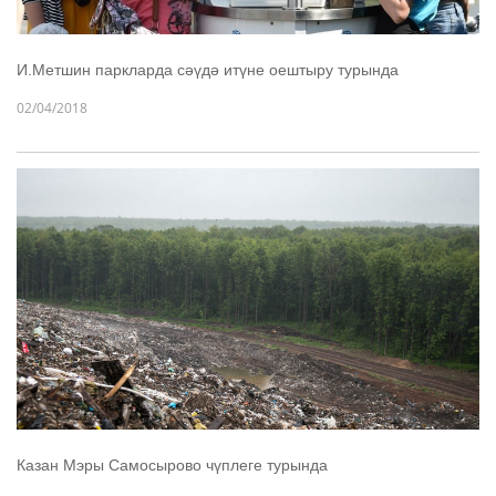
И.Метшин паркларда сәүдә итүне оештыру турында
02/04/2018
Казан Мэры Самосырово чүплеге турында