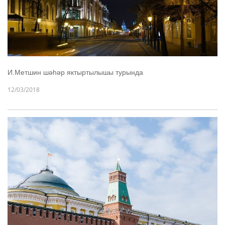
И.Метшин шәһәр яктыртылышы турында
12/03/2018