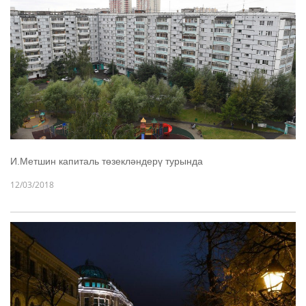
И.Метшин капиталь төзекләндерү турында
12/03/2018