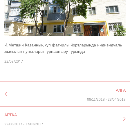
И.Метшин Казанның күп фатирлы йортларында индивидуаль
җылылык пунктларын урнаштыру турында
22/08/2017
АЛГА
08/11/2018
-
23/04/2018
АРТКА
22/08/2017
-
17/03/2017