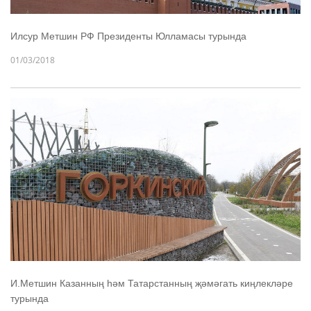
Илсур Метшин РФ Президенты Юлламасы турында
01/03/2018
И.Метшин Казанның һәм Татарстанның җәмәгать киңлекләре
турында