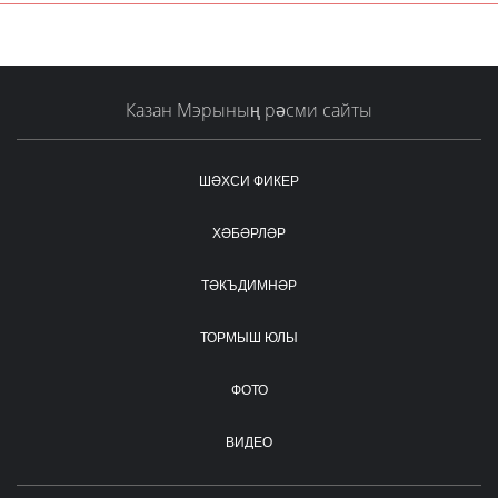
Казан Мэрының рәсми сайты
ШӘХСИ ФИКЕР
ХӘБӘРЛӘР
ТӘКЪДИМНӘР
ТОРМЫШ ЮЛЫ
ФОТО
ВИДЕО