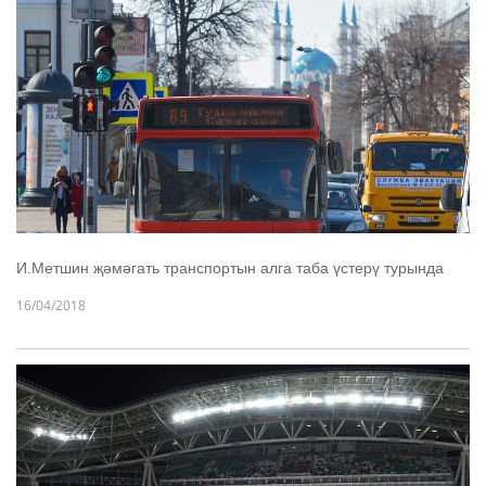
И.Метшин җәмәгать транспортын алга таба үстерү турында
16/04/2018