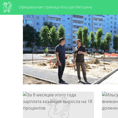
Официальная страница Ильсура Метшина