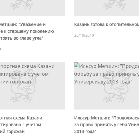
Метшин: "Уважение и
Казань готова к отопительно
е к старшему поколению
26/10/2010
тоять во главе угла"
0
ртная схема Казани
Ильсур Метшин: "Продолжаем
ктирована с учетом
за право принять у себя Уни
ий горожан
2013 года"