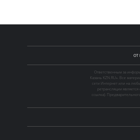
ОТ
Ответственным за информ
Казань KZN.RU». Все матер
сети Интернет или на люб
ретрансляции является 
ссылка). Предварительного