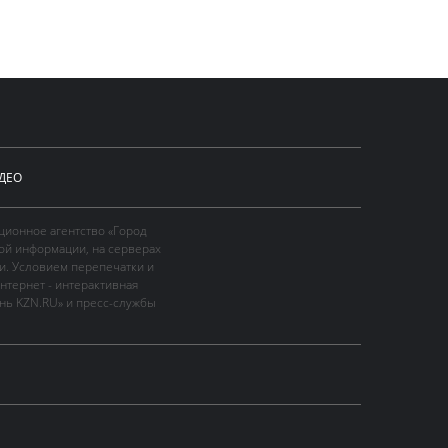
ДЕО
ционное агентство «Город
ой информации, на серверах
и. Условием перепечатки и
нтернет - интерактивная
ань KZN.RU» и пресс-службы