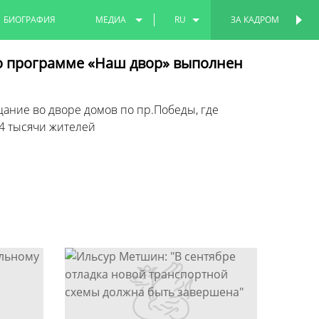
БИОГРАФИЯ
МЕДИА
RU
ЗА КАДРОМ
ПЕРСОНАЛЬНАЯ
СТРАНИЦА
ФОТО
EN
о программе «Наш двор» выполнен
ВИДЕО
TT
ние во дворе домов по пр.Победы, где
4 тысячи жителей