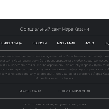
Официальный сайт Мэра Казани
 ПЕРВОГО ЛИЦА
НОВОСТИ
БИОГРАФИЯ
ФОТО
ВИ
ационное наполнение и сопровождение сайта Мэра Казани является информа
иалы сайта Мэра Казани могут быть воспроизведены в любых средствах массов
ых иных носителях без каких-либо ограничений по объему и срокам публикаци
ссылка на первоисточник (в случае копирования информации портала в сети И
 согласия на перепечатку со стороны информационного агентства «Город Каз
Мэрии Казани не требуется.
МЭРИЯ КАЗАНИ
ИНТЕРНЕТ-ПРИЕМНАЯ
Все материалы сайта доступны по лицензии: