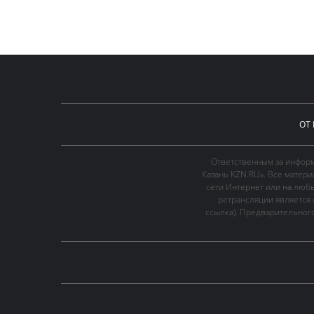
ОТ
Ответственным за информ
Казань KZN.RU». Все матер
сети Интернет или на люб
ретрансляции является 
ссылка). Предварительного