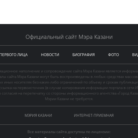
Официальный сайт Мэра Казани
 ПЕРВОГО ЛИЦА
НОВОСТИ
БИОГРАФИЯ
ФОТО
ВИ
ационное наполнение и сопровождение сайта Мэра Казани является информа
иалы сайта Мэра Казани могут быть воспроизведены в любых средствах массов
ых иных носителях без каких-либо ограничений по объему и срокам публикаци
ссылка на первоисточник (в случае копирования информации портала в сети И
 согласия на перепечатку со стороны информационного агентства «Город Каз
Мэрии Казани не требуется.
МЭРИЯ КАЗАНИ
ИНТЕРНЕТ-ПРИЕМНАЯ
Все материалы сайта доступны по лицензии: