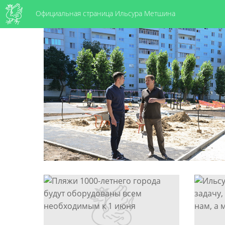
Официальная страница Ильсура Метшина