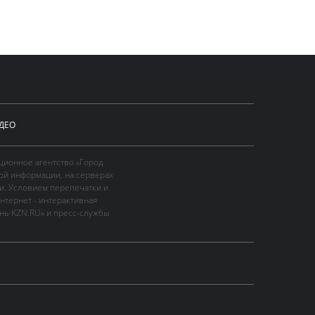
ДЕО
ционное агентство «Город
ой информации, на серверах
и. Условием перепечатки и
нтернет - интерактивная
ань KZN.RU» и пресс-службы