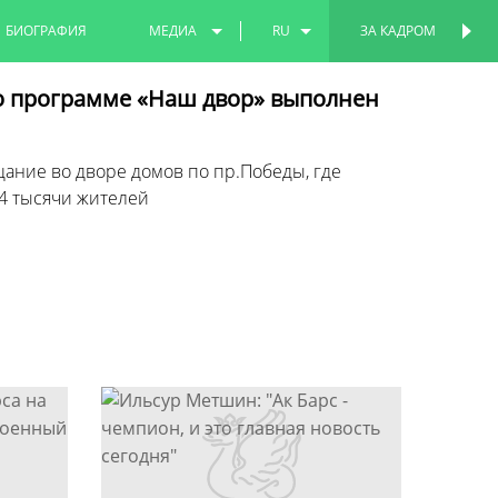
БИОГРАФИЯ
МЕДИА
RU
ЗА КАДРОМ
ПЕРСОНАЛЬНАЯ
СТРАНИЦА
ФОТО
EN
о программе «Наш двор» выполнен
ВИДЕО
TT
ние во дворе домов по пр.Победы, где
4 тысячи жителей