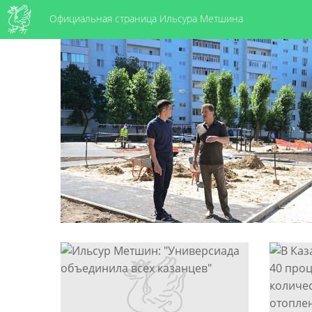
Официальная страница Ильсура Метшина