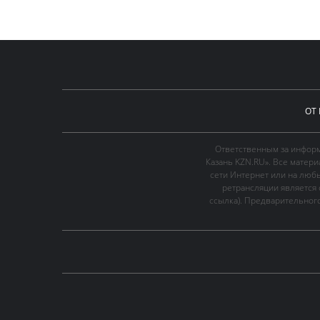
ОТ
Ответственным за информ
Казань KZN.RU». Все матер
сети Интернет или на люб
ретрансляции является 
ссылка). Предварительного