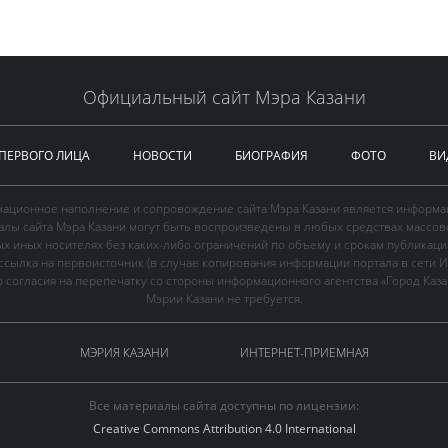
Официальный сайт Мэра Казани
 ПЕРВОГО ЛИЦА
НОВОСТИ
БИОГРАФИЯ
ФОТО
ВИ
ационное наполнение и сопровождение сайта Мэра Казани является информа
иалы сайта Мэра Казани могут быть воспроизведены в любых средствах массов
ых иных носителях без каких-либо ограничений по объему и срокам публикаци
ссылка на первоисточник (в случае копирования информации портала в сети И
 согласия на перепечатку со стороны информационного агентства «Город Каз
Мэрии Казани не требуется.
МЭРИЯ КАЗАНИ
ИНТЕРНЕТ-ПРИЕМНАЯ
Все материалы сайта доступны по лицензии:
Creative Commons Attribution 4.0 International