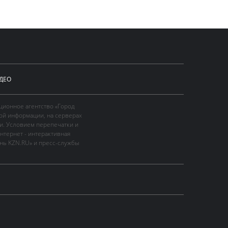
ДЕО
ционное агентство «Город
ой информации, на серверах
и. Условием перепечатки и
нтернет - интерактивная
ань KZN.RU» и пресс-службы