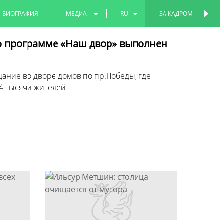
БИОГРАФИЯ
МЕДИА
RU
ЗА КАДРОМ
ПЕРСОНАЛЬНАЯ
СТРАНИЦА
ФОТО
EN
о программе «Наш двор» выполнен
ВИДЕО
TT
ние во дворе домов по пр.Победы, где
4 тысячи жителей