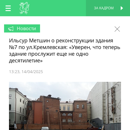
RU
ЗА КАДРОМ
ПЕРСОНАЛЬНАЯ
СТРАНИЦА
EN
Новости
Ильсур Метшин о реконструкции здания
TT
№7 по ул.Кремлевская: «Уверен, что теперь
здание прослужит еще не одно
десятилетие»
13:23
14/04/2025