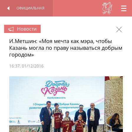
ОФИЦИАЛЬНАЯ
RU
ОФИЦИАЛЬНАЯ
ПЕРСОНАЛЬНАЯ
СТРАНИЦА
СТРАНИЦА
EN
Новости
И.Метшин: «Моя мечта как мэра, чтобы
TT
Казань могла по праву называться добрым
городом»
16:37
01/12/2016