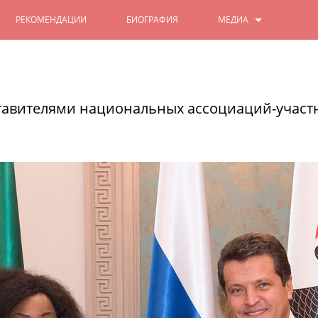
РЕКОМЕНДАЦИИ
БИОГРАФИЯ
МЕДИА
ФОТО
Ильсур Метшин: «Ильгам Шакир
его имя навечно вписано в на
ВИДЕО
ставителями национальных ассоциаций-участ
В филармонии проходит концерт, посв
15/02/2025
ЧИТАТЬ ДАЛЕЕ