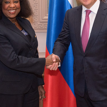
Метшин посетил выступление
Ильсур Метшин: «Этот празд
ого театра сатиры «Мунча
дарит негасимый свет веры,
и любви»
5
07/01/2024
Казани передали в Лисичанск
Ильсур Метшин: Казань не п
ое 90 тонн стройматериалов,
удивлять разнообразием
ов и автозапчастей
музыкальных событий