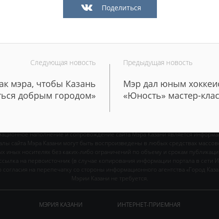
Поделиться
Следующая новость
Предыдущая новость
Официальный сайт Мэра Казани
ак мэра, чтобы Казань
Мэр дал юным хоккеи
ться добрым городом»
«Юность» мастер-кла
ИЕ
НОВОСТИ
РЕКОМЕНДАЦИИ
БИОГРАФИЯ
ФОТ
ационное наполнение и сопровождение сайта Мэра Казани является информа
иалы сайта Мэра Казани могут быть воспроизведены в любых средствах массов
ых иных носителях без каких-либо ограничений по объему и срокам публикаци
ссылка на первоисточник (в случае копирования информации портала в сети И
 согласия на перепечатку со стороны информационного агентства «Город Каз
Мэрии Казани не требуется.
МЭРИЯ КАЗАНИ
ИНТЕРНЕТ-ПРИЕМНАЯ