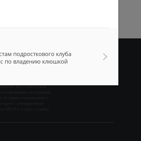
ПРЕДЫДУЩАЯ СТРАНИЦА
стам подросткового клуба
сс по владению клюшкой
О
ВИДЕО
ционное агентство «Город
ой информации, на серверах
и. Условием перепечатки и
нтернет - интерактивная
ань KZN.RU» и пресс-службы