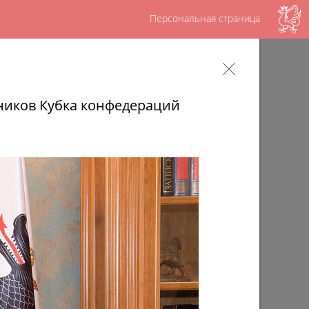
Персональная страница
ов – достояние татарского народа,
шу историю»
ников Кубка конфедераций
ященный памяти выдающегося исполнителя