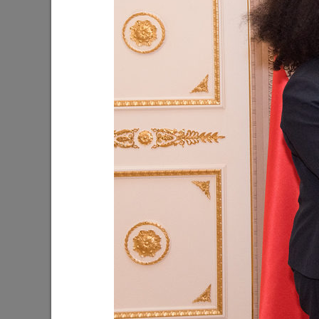
Ильсур Метшин посетил
Ильсур 
персональную выставку Альфиза
татарск
Сабирова «Urman. Мифическая
Ташы»
земля»
12/02/202
16/02/2025
Ильсур Метшин: «Эти светлые
Жители 
праздники символизируют
и Рубежн
сплоченность народов нашей
продукт