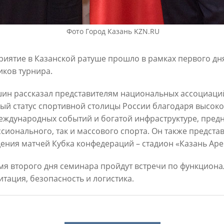
3
01/10/2023
Фото Город Казань KZN.RU
иятие в Казанской ратуше прошло в рамках первого дн
иков турнира.
ин рассказал представителям национальных ассоциаций
ый статус спортивной столицы России благодаря высок
еждународных событий и богатой инфраструктуре, предн
сионального, так и массового спорта. Он также предст
Метшин посетил хоккейный
Мэр Казани посетил выставк
ения матчей Кубка конфедераций – стадион «Казань Ар
оровых команд
«Украина. На переломах эпох
мя второго дня семинара пройдут встречи по функцион
3
26/01/2023
итация, безопасность и логистика
.