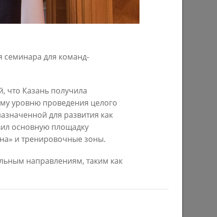
25/09/2023
я семинара для команд-
, что Казань получила
ому уровню проведения целого
азначенной для развития как
авил основную площадку
у
Ильсур Метшин посетил премьерный
ена» и тренировочные зоны.
»
показ документального фильма
«Мустай»
альным направлениям, таким как
18/10/2022