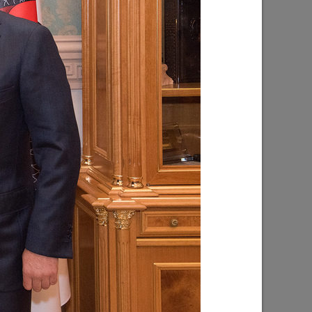
ник
Ильсур Метшин: «Благодаря вам
 надежды
каждый житель и гость столицы
Татарстана чувствует себя в
безопасности»
10/11/2023
ерестает
Более 70 предприятий Татарстана
приняли участие в «Кроссе
корпораций»