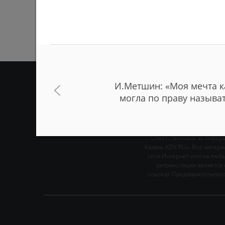
И.Метшин: «Моя мечта к
могла по праву называ
ЛИЧНОЕ МНЕН
Ответственным за информ
Казань KZN.RU». Все матер
сети Интернет или на люб
ретрансляции является 
ссылка). Предварительного