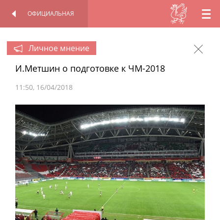
ОФИЦИАЛЬНАЯ
RU
ОФИЦИАЛЬНАЯ
ПЕРСОНАЛЬНАЯ
СТРАНИЦА
СТРАНИЦА
EN
Личное мнение
И.Метшин о подготовке к ЧМ-2018
TT
11:50
16/04/2018