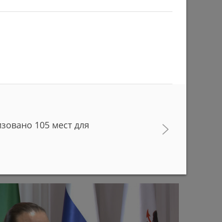
изовано 105 мест для
в с начала учебного года придут работать в
ани