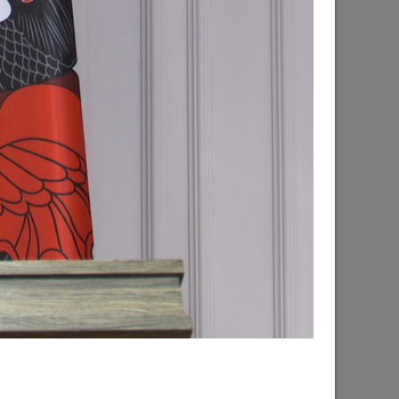
рького пройдут фестивали этнической