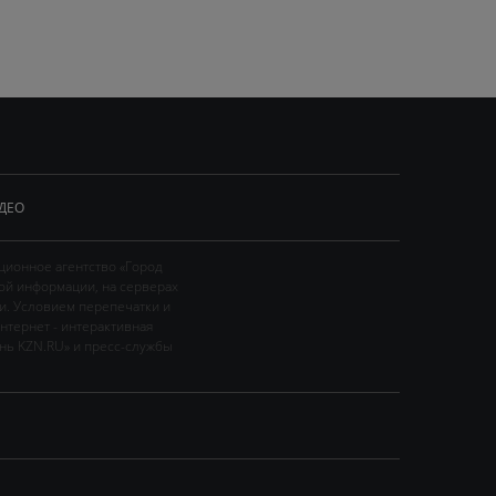
ДЕО
ционное агентство «Город
ой информации, на серверах
и. Условием перепечатки и
нтернет - интерактивная
ань KZN.RU» и пресс-службы