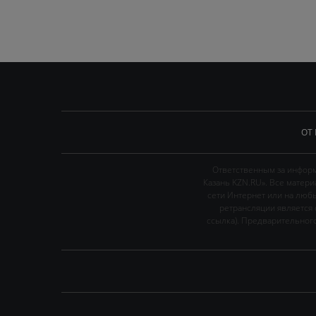
ОТ
Ответственным за информ
Казань KZN.RU». Все матер
сети Интернет или на люб
ретрансляции является 
ссылка). Предварительного