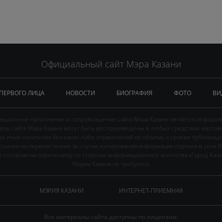
Официальный сайт Мэра Казани
 ПЕРВОГО ЛИЦА
НОВОСТИ
БИОГРАФИЯ
ФОТО
ВИ
ационное наполнение и сопровождение сайта Мэра Казани является информа
иалы сайта Мэра Казани могут быть воспроизведены в любых средствах массов
ых иных носителях без каких-либо ограничений по объему и срокам публикаци
ссылка на первоисточник (в случае копирования информации портала в сети И
 согласия на перепечатку со стороны информационного агентства «Город Каз
Мэрии Казани не требуется.
МЭРИЯ КАЗАНИ
ИНТЕРНЕТ-ПРИЕМНАЯ
Все материалы сайта доступны по лицензии: