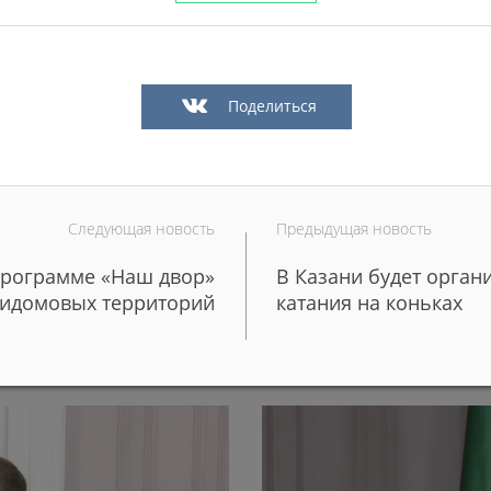
Поделиться
Следующая новость
Предыдущая новость
 программе «Наш двор»
В Казани будет орган
 более 50 редких
Более 100 молодых поваро
ридомовых территорий
катания на коньках
школы и детские сады Каз
29/06/2026