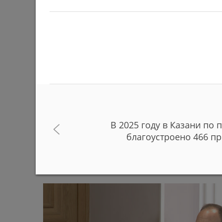
В 2025 году в Казани по
В Казанском зооботсаде за полгода родились
благоустроено 466 п
животных и птиц
29/06/2026