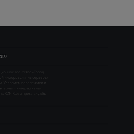
ДЕО
ционное агентство «Город
ой информации, на серверах
и. Условием перепечатки и
нтернет - интерактивная
ань KZN.RU» и пресс-службы