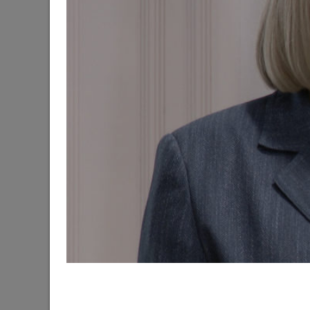
Готовность первой очереди третьего этапа б
набережной озера Нижний Кабан достигла 6
29/06/2026