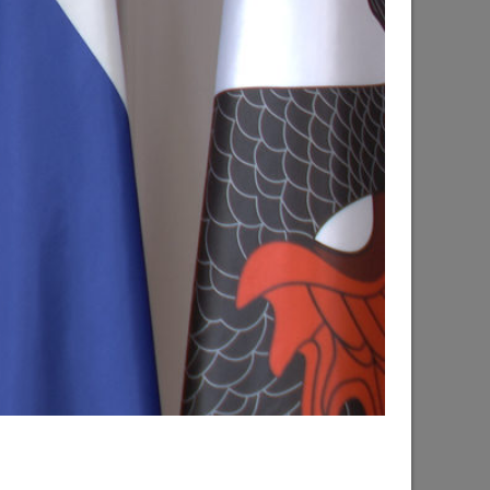
рького пройдут фестивали этнической