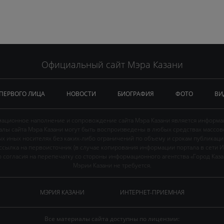
Официальный сайт Мэра Казани
 ПЕРВОГО ЛИЦА
НОВОСТИ
БИОГРАФИЯ
ФОТО
ВИ
ационное наполнение и сопровождение сайта Мэра Казани является информа
иалы сайта Мэра Казани могут быть воспроизведены в любых средствах массов
ых иных носителях без каких-либо ограничений по объему и срокам публикаци
ссылка на первоисточник (в случае копирования информации портала в сети И
 согласия на перепечатку со стороны информационного агентства «Город Каз
Мэрии Казани не требуется.
МЭРИЯ КАЗАНИ
ИНТЕРНЕТ-ПРИЕМНАЯ
Все материалы сайта доступны по лицензии: