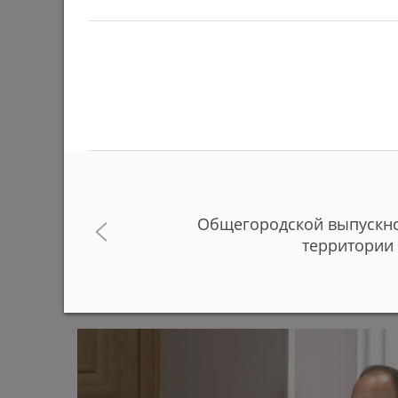
Общегородской выпускно
В Казанском зооботсаде за полгода родились
территории 
животных и птиц
29/06/2026