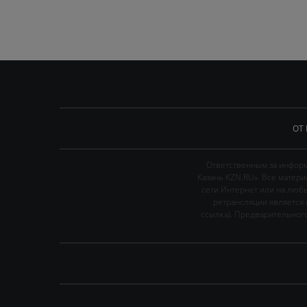
ОТ
Ответственным за информ
Казань KZN.RU». Все матер
сети Интернет или на люб
ретрансляции является 
ссылка). Предварительного