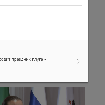
ходит праздник плуга –
в с начала учебного года придут работать в
ани