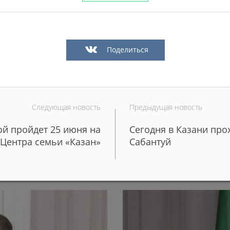
Поделиться
Следующая новость
Предыдущая новость
й пройдет 25 июня на
Сегодня в Казани про
 более 50 редких
Более 100 молодых поваро
Центра семьи «Казан»
Сабантуй
школы и детские сады Каз
29/06/2026