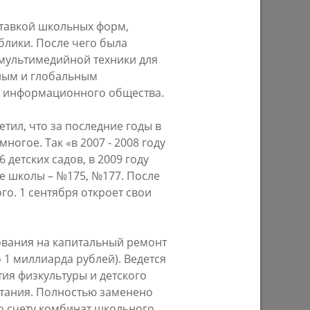
ставкой школьных форм,
лики. После чего была
Ильсур Метшин: «Надеюсь, парковый
ультимедийной техники для
026 года
вандализм скоро уйдет в прошлое»
ьным и глобальным
м информационного общества.
03/08/2026
тил, что за последние годы в
огое. Так «в 2007 - 2008 году
 детских садов, в 2009 году
е школы – №175, №177. После
о. 1 сентября откроет свои
ования на капитальный ремонт
 1 миллиарда рублей). Ведется
е
Ильсур Метшин о строительстве
ия физкультуры и детского
ших
Центра спорта «Физра»: «Сюда
итания. Полностью заменено
ой
хочется прийти после работы и
о счету комбинат школьного
заняться спортом»