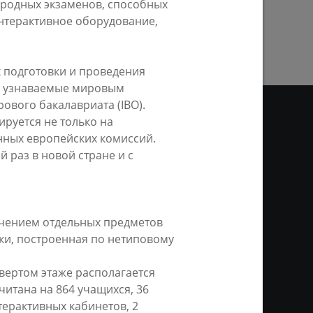
родных экзаменов, способных
ПРЕДЫДУЩАЯ СТРАНИЦА
нтерактивное оборудование,
х подготовки и проведения
ы, узнаваемые мировым
ового бакалавриата (IBO).
руется не только на
нных европейских комиссий.
 раз в новой стране и с
ДЕО
ционное агентство «Город
ой информации, на серверах
и. Условием перепечатки и
чением отдельных предметов
нтернет - интерактивная
ики, построенная по нетиповому
ань KZN.RU» и пресс-службы
вертом этаже располагается
читана на 864 учащихся, 36
терактивных кабинетов, 2