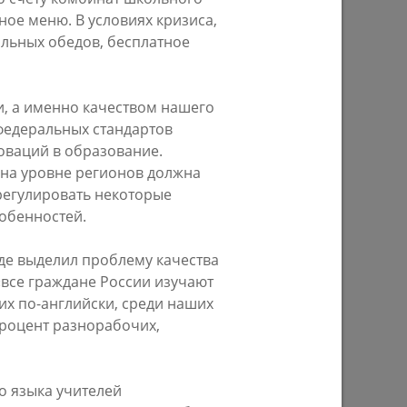
ое меню. В условиях кризиса,
29/07/2026
льных обедов, бесплатное
и, а именно качеством нашего
федеральных стандартов
оваций в образование.
 на уровне регионов должна
регулировать некоторые
обенностей.
ом году
В Казани предпринимателям начнут
предоставлять субсидии на
де выделил проблему качества
строительство пунктов приема
все граждане России изучают
вторсырья
их по-английски, среди наших
роцент разнорабочих,
27/07/2026
о языка учителей