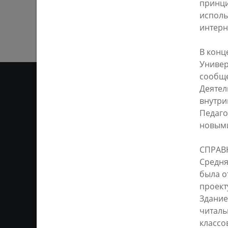
принци
исполь
интерн
В конц
Универ
сообще
Деятел
внутри
Педаго
ОТ
новым
Ответственным за информ
СПРАВ
Казань KZN.RU». Все матер
сети Интернет или на люб
Средня
ретрансляции является 
была о
ссылка). Предварительного
проект
Здание
читаль
классо