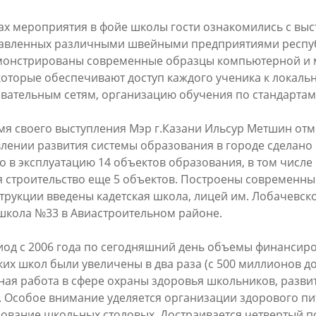
ах мероприятия в фойе школы гости ознакомились с вы
авленных различными швейными предприятиями респуб
Метшин: «Мы начали
В Казани выбрали лучшего
онстрированы современные образцы компьютерной и м
ивать инфраструктуру
общественного воспитателя 2
которые обеспечивают доступ каждого ученика к локал
в для многодетных семей»
вательным сетям, организацию обучения по стандарта
03/08/2026
6
мя своего выступления Мэр г.Казани Ильсур Метшин отме
лении развития системы образования в городе сделано мн
о в эксплуатацию 14 объектов образования, в том числе 6
я строительство еще 5 объектов. Построены современны
трукции введены кадетская школа, лицей им. Лобачевског
школа №33 в Авиастроительном районе.
иод с 2006 года по сегодняшний день объемы финансир
ких школ были увеличены в два раза (с 500 миллионов до
й волне» в Казани выступят
И.Метшин: «В Салават Купер
ная работа в сфере охраны здоровья школьников, развит
манов, Николай Расторгуев,
строится один из самых боль
. Особое внимание уделяется организации здорового п
лан, Филипп Киркоров
инклюзивных центров «Добр
ование школьных столовых. Достраивается четвертый п
Казани»»