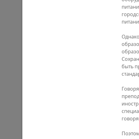
03/08/202
питани
городс
питани
Однако
образо
образо
Сохран
быть п
станда
У озера на бульваре «Ярдэм» высадят
И. Метш
4 тысячи растений
засоров 
Говоря
аварийны
препод
28/07/2026
еще сли
иностр
специа
27/07/202
говоря
Поэтом