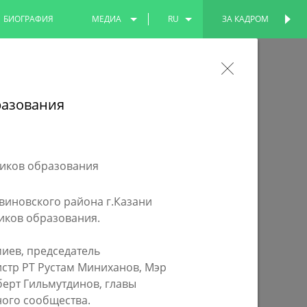
БИОГРАФИЯ
МЕДИА
RU
ЗА КАДРОМ
ПЕРСОНАЛЬНАЯ
СТРАНИЦА
ФОТО
EN
о программе «Наш двор» выполнен
ВИДЕО
TT
разования
ние во дворе домов по пр.Победы, где
4 тысячи жителей
виновского района г.Казани
иков образования.
иев, председатель
стр РТ Рустам Миниханов, Мэр
берт Гильмутдинов, главы
ого сообщества.