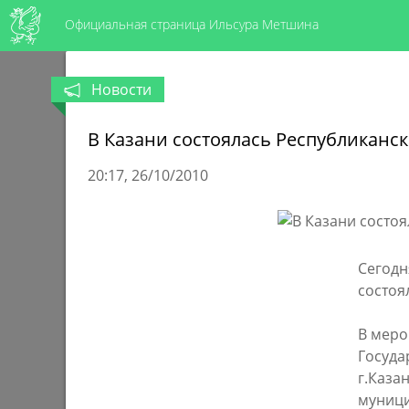
Официальная страница Ильсура Метшина
Новости
В Казани состоялась Республиканс
20:17
26/10/2010
Сегодн
состоя
В меро
Госуда
г.Каза
муници