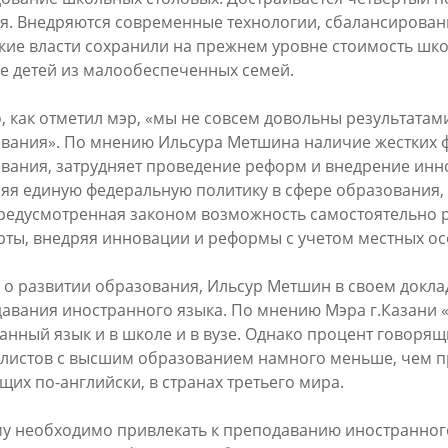
6
я. Внедряются современные технологии, сбалансированн
30/07/2026
кие власти сохранили на прежнем уровне стоимость шко
е детей из малообеспеченных семей.
, как отметил мэр, «мы не совсем довольны результатам
вания». По мнению Ильсура Метшина наличие жестких 
вания, затрудняет проведение реформ и внедрение инн
яя единую федеральную политику в сфере образования,
редусмотренная законом возможность самостоятельно 
рты, внедряя инновации и реформы с учетом местных ос
ин: «Общее количество
В Казани отремонтируют в эт
снижается, но до 60
15,6 км сетей «Водоканала»
 о развитии образования, Ильсур Метшин в своем докла
х выездов в день – это все
авания иностранного языка. По мнению Мэра г.Казани «
27/07/2026
шком много»
анный язык и в школе и в вузе. Однако процент говорящ
листов с высшим образованием намного меньше, чем п
6
щих по-английски, в странах третьего мира.
у необходимо привлекать к преподаванию иностранног