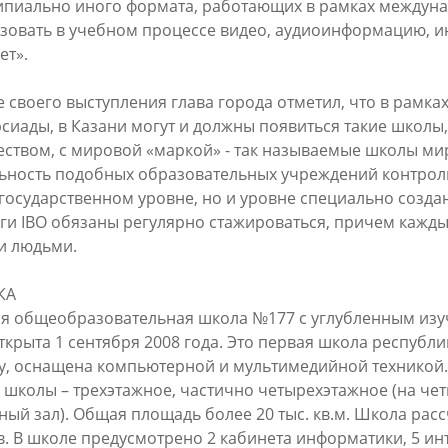
пиально иного формата, работающих в рамках междуна
зовать в учебном процессе видео, аудиоинформацию, и
ет».
е своего выступления глава города отметил, что в рамка
сиады, в Казани могут и должны появиться такие школ
ством, с мировой «маркой» - так называемые школы мир
Официальный сайт Мэра Казани
ьность подобных образовательных учреждений контроли
государственном уровне, но и уровне специально созда
ги IBO обязаны регулярно стажироваться, причем каждый
 ПЕРВОГО ЛИЦА
НОВОСТИ
БИОГРАФИЯ
ФОТО
ВИ
и людьми.
ационное наполнение и сопровождение сайта Мэра Казани является информа
КА
иалы сайта Мэра Казани могут быть воспроизведены в любых средствах массов
ых иных носителях без каких-либо ограничений по объему и срокам публикаци
я общеобразовательная школа №177 с углубленным изу
ссылка на первоисточник (в случае копирования информации портала в сети И
ткрыта 1 сентября 2008 года. Это первая школа республ
 согласия на перепечатку со стороны информационного агентства «Город Каз
у, оснащена компьютерной и мультимедийной техникой.
Мэрии Казани не требуется.
 школы – трехэтажное, частично четырехэтажное (на чет
ный зал). Общая площадь более 20 тыс. кв.м. Школа расс
МЭРИЯ КАЗАНИ
ИНТЕРНЕТ-ПРИЕМНАЯ
в. В школе предусмотрено 2 кабинета информатики, 5 ин