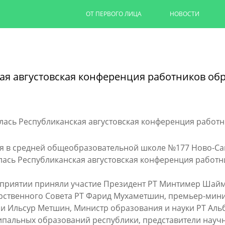
ОТ ПЕРВОГО ЛИЦА
НОВОСТИ
Капремонт казанских дворов п
на 90%
кая августовская конференция работников об
Ильсур Метшин провел выездное совеща
обновляют дворовую территорию для 1,
06/08/2026
ЧИТАТЬ ДАЛЕЕ
я в средней общеобразовательной школе №177 Ново-Са
лась Республиканская августовская конференция работн
приятии приняли участие Президент РТ Минтимер Шайм
рственного Совета РТ Фарид Мухаметшин, премьер-мини
ни Ильсур Метшин, Министр образования и науки РТ Аль
пальных образований республики, представители научн