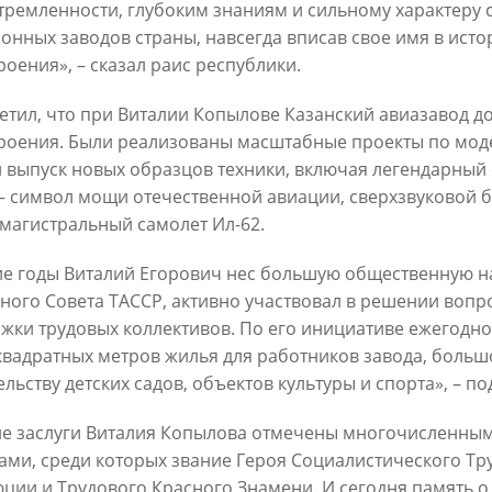
тремленности, глубоким знаниям и сильному характеру 
онных заводов страны, навсегда вписав свое имя в ист
роения», – сказал раис республики.
етил, что при Виталии Копылове Казанский авиазавод до
роения. Были реализованы масштабные проекты по мод
 выпуск новых образцов техники, включая легендарный 
Официальный сайт Мэра Казани
 – символ мощи отечественной авиации, сверхзвуковой 
магистральный самолет Ил-62.
 ПЕРВОГО ЛИЦА
НОВОСТИ
БИОГРАФИЯ
ФОТО
ВИ
е годы Виталий Егорович нес большую общественную на
ного Совета ТАССР, активно участвовал в решении вопр
ационное наполнение и сопровождение сайта Мэра Казани является информа
иалы сайта Мэра Казани могут быть воспроизведены в любых средствах массов
жки трудовых коллективов. По его инициативе ежегодно 
ых иных носителях без каких-либо ограничений по объему и срокам публикаци
квадратных метров жилья для работников завода, больш
ссылка на первоисточник (в случае копирования информации портала в сети И
 согласия на перепечатку со стороны информационного агентства «Город Каз
ельству детских садов, объектов культуры и спорта», – 
Мэрии Казани не требуется.
е заслуги Виталия Копылова отмечены многочисленны
ами, среди которых звание Героя Социалистического Тр
МЭРИЯ КАЗАНИ
ИНТЕРНЕТ-ПРИЕМНАЯ
ции и Трудового Красного Знамени. И сегодня память о