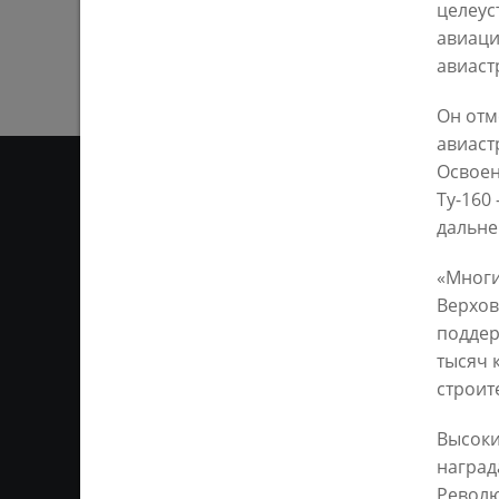
целеус
авиаци
авиаст
Он отм
авиаст
Освоен
Ту-160
дальне
ОТ
«Многи
Верхов
Ответственным за информ
Казань KZN.RU». Все матер
поддер
сети Интернет или на люб
тысяч 
ретрансляции является 
ссылка). Предварительного
строит
Высоки
наград
Револю