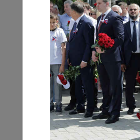
Ильсур Метшин: «Входная группа в
Ильсур 
Ленинский сад станет удобнее и
обустра
комфортнее»
поселко
05/08/2026
03/08/202
Мэр Казани поблагодарил «Парковых
На «Ново
героев»
Олег Газ
Дима Би
03/08/2026