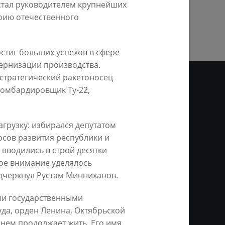
стал руководителем крупнейших
ПРЕДЫДУЩАЯ СТРАНИЦА
орию отечественного
стиг больших успехов в сфере
ернизации производства.
стратегический ракетоносец
бомбардировщик Ту-22,
ДЕО
грузку: избирался депутатом
осов развития республики и
ционное агентство «Город
ой информации, на серверах
вводились в строй десятки
и. Условием перепечатки и
ое внимание уделялось
нтернет - интерактивная
ань KZN.RU» и пресс-службы
подчеркнул Рустам Минниханов.
ми государственными
уда, орден Ленина, Октябрьской
 нем продолжает жить. Его имя