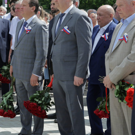
Метшин: «Мы начали
В Казани выбрали лучшего
ивать инфраструктуру
общественного воспитателя 2
в для многодетных семей»
03/08/2026
6
й волне» в Казани выступят
И.Метшин: «В Салават Купер
манов, Николай Расторгуев,
строится один из самых боль
лан, Филипп Киркоров
инклюзивных центров «Добр
Казани»»