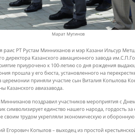
6
30/07/2026
Марат Мугинов
я раис РТ Рустам Минниханов и мэр Казани Ильсур Метш
о директора Казанского авиационного завода им.С.П.Го
иятие приурочено к 100-летию со дня рождения выдающ
ния прошла у его бюста, установленного на перекрест
ин: «Общее количество
В Казани отремонтируют в эт
в церемонии приняли участие сын Виталия Копылова Ко
снижается, но до 60
15,6 км сетей «Водоканала»
ны Казанского авиазавода.
х выездов в день – это все
27/07/2026
шком много»
 Минниханов поздравил участников мероприятия с Днем 
6
ик символизирует единство нашего народа, гордость за с
е своим трудом укрепляли экономическую и оборонную 
ий Егорович Копылов – выходец из простой крестьянско