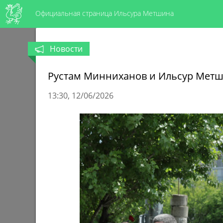
Официальная страница Ильсура Метшина
Новости
Рустам Минниханов и Ильсур Метш
13:30
12/06/2026