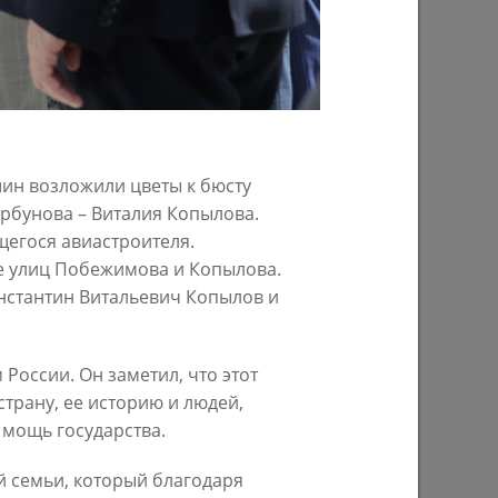
29/07/2026
ин возложили цветы к бюсту
рбунова – Виталия Копылова.
егося авиастроителя.
ке улиц Побежимова и Копылова.
ом году
В Казани предпринимателям начнут
нстантин Витальевич Копылов и
предоставлять субсидии на
строительство пунктов приема
вторсырья
России. Он заметил, что этот
27/07/2026
трану, ее историю и людей,
мощь государства.
й семьи, который благодаря