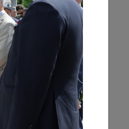
Ильсур Метшин: «Надеюсь, парковый
026 года
вандализм скоро уйдет в прошлое»
03/08/2026
е
Ильсур Метшин о строительстве
ших
Центра спорта «Физра»: «Сюда
ой
хочется прийти после работы и
заняться спортом»