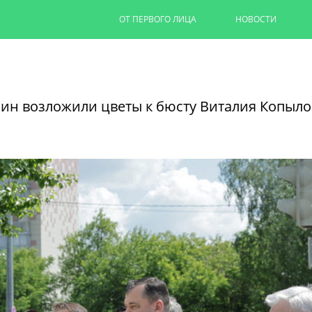
ОТ ПЕРВОГО ЛИЦА
НОВОСТИ
Капремонт казанских дворов п
на 90%
ин возложили цветы к бюсту Виталия Копыло
Ильсур Метшин провел выездное совеща
обновляют дворовую территорию для 1,
06/08/2026
ЧИТАТЬ ДАЛЕЕ