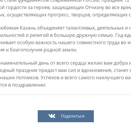
е стали фундаментом современной России, праздник 12
й гордости за героев, защищающих Отчизну во все врем
ых, осуществляющих прогресс, творцов, определяющих с
юбимая Казань объединяет талантливых, деятельных и
альностей и религий в большую дружную семью. Год ед
кивает особую важность нашего совместного труда во 
Официальный сайт Мэра Казани
ия и благополучия родной земли.
 знаменательный день от всего сердца желаю вам добра и
 ПЕРВОГО ЛИЦА
НОВОСТИ
БИОГРАФИЯ
ФОТО
ВИ
одный праздник придаст вам сил и вдохновения, станет
 наших потомков. Успехов и всего самого наилучшего ва
ационное наполнение и сопровождение сайта Мэра Казани является информа
тся в поздравлении.
иалы сайта Мэра Казани могут быть воспроизведены в любых средствах массов
ых иных носителях без каких-либо ограничений по объему и срокам публикаци
ссылка на первоисточник (в случае копирования информации портала в сети И
 согласия на перепечатку со стороны информационного агентства «Город Каз
Мэрии Казани не требуется.
Поделиться
МЭРИЯ КАЗАНИ
ИНТЕРНЕТ-ПРИЕМНАЯ