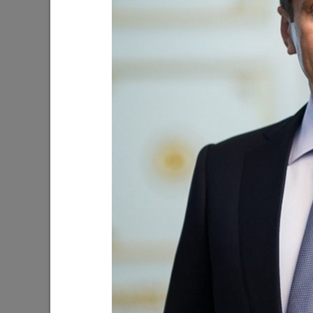
Ильсур Метшин: «Входная группа в
Ильсур 
Ленинский сад станет удобнее и
обустра
комфортнее»
поселко
05/08/2026
03/08/202
Мэр Казани поблагодарил «Парковых
На «Ново
героев»
Олег Газ
Дима Би
03/08/2026