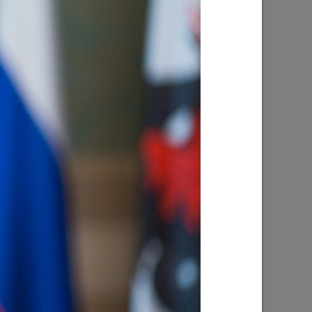
Ильсур Метшин: «Надеюсь, парковый
026 года
вандализм скоро уйдет в прошлое»
03/08/2026
е
Ильсур Метшин о строительстве
ших
Центра спорта «Физра»: «Сюда
ой
хочется прийти после работы и
заняться спортом»