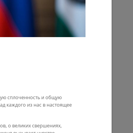
29/07/2026
ом году
В Казани предпринимателям начнут
предоставлять субсидии на
строительство пунктов приема
вторсырья
ную сплоченность и общую
ад каждого из нас в настоящее
27/07/2026
в, о великих свершениях,