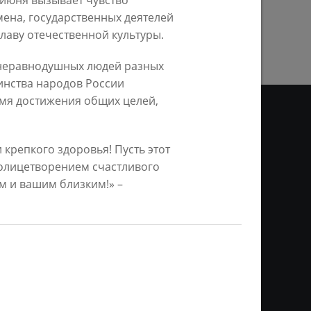
 июня вызывает чувство
ПРЕДЫДУЩАЯ СТРАНИЦА
ена, государственных деятелей
лаву отечественной культуры.
 неравнодушных людей разных
инства народов России
имя достижения общих целей,
 крепкого здоровья! Пусть этот
ДЕО
 олицетворением счастливого
м и вашим близким!» –
ционное агентство «Город
ой информации, на серверах
и. Условием перепечатки и
нтернет - интерактивная
ань KZN.RU» и пресс-службы