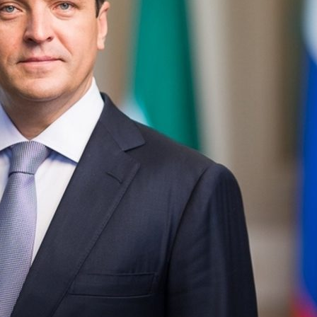
Метшин: «Мы начали
В Казани выбрали лучшего
ивать инфраструктуру
общественного воспитателя 2
в для многодетных семей»
03/08/2026
6
й волне» в Казани выступят
И.Метшин: «В Салават Купер
манов, Николай Расторгуев,
строится один из самых боль
лан, Филипп Киркоров
инклюзивных центров «Добр
Казани»»