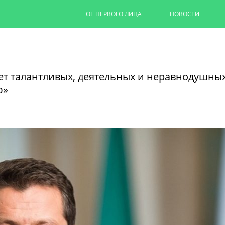
ОТ ПЕРВОГО ЛИЦА
НОВОСТИ
Капремонт казанских дворов п
на 90%
ет талантливых, деятельных и неравнодушны
Ильсур Метшин провел выездное совеща
ю»
обновляют дворовую территорию для 1,
06/08/2026
ЧИТАТЬ ДАЛЕЕ