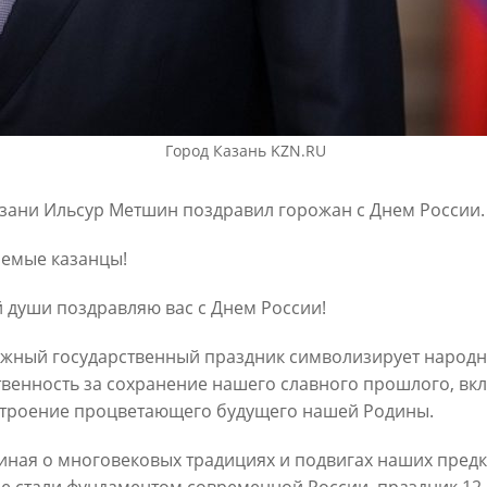
6
30/07/2026
Город Казань KZN.RU
зани Ильсур Метшин поздравил горожан с Днем России.
емые казанцы!
ин: «Общее количество
В Казани отремонтируют в эт
снижается, но до 60
15,6 км сетей «Водоканала»
й души поздравляю вас с Днем России!
х выездов в день – это все
27/07/2026
шком много»
ажный государственный праздник символизирует народ
твенность за сохранение нашего славного прошлого, вкл
6
строение процветающего будущего нашей Родины.
ная о многовековых традициях и подвигах наших предко