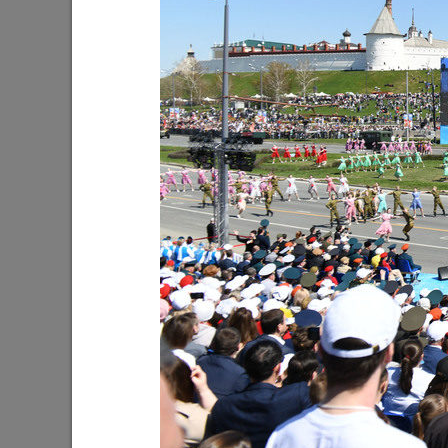
Ильсур Метшин: «Входная группа в
Ильсур 
Ленинский сад станет удобнее и
обустра
комфортнее»
поселко
05/08/2026
03/08/202
Мэр Казани поблагодарил «Парковых
На «Ново
героев»
Олег Газ
Дима Би
03/08/2026