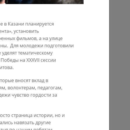
29/07/2026
е в Казани планируется
нта», установить
оенных фильмов, а на улице
йны. Для молодежи подготовили
е уделят тематическому
Победы на XXXVII сессии
итова.
ом году
В Казани предпринимателям начнут
торые вносят вклад в
предоставлять субсидии на
строительство пунктов приема
м, волонтерам, педагогам,
вторсырья
ежи чувство гордости за
27/07/2026
осто страница истории, но и
ались навязать другие
одня по нашим ребятам,