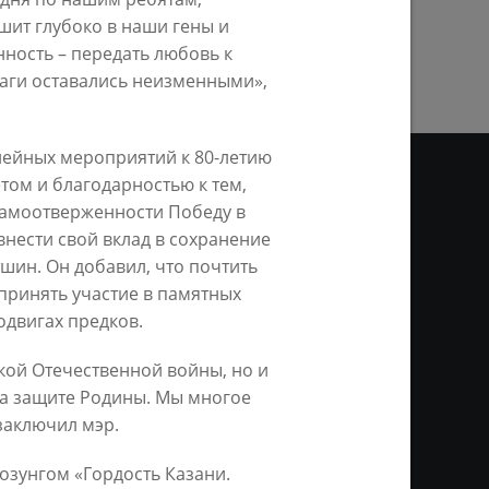
ПРЕДЫДУЩАЯ СТРАНИЦА
шит глубоко в наши гены и
ность – передать любовь к
ваги оставались неизменными»,
илейных мероприятий к 80-летию
том и благодарностью к тем,
 самоотверженности Победу в
нести свой вклад в сохранение
ДЕО
шин. Он добавил, что почтить
принять участие в памятных
ционное агентство «Город
одвигах предков.
ой информации, на серверах
и. Условием перепечатки и
нтернет - интерактивная
кой Отечественной войны, но и
ань KZN.RU» и пресс-службы
 на защите Родины. Мы многое
заключил мэр.
озунгом «Гордость Казани.