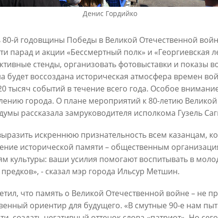
6
Денис Гордийко
30/07/2026
ь 80-й годовщины Победы в Великой Отечественной войн
ти парад и акции «Бессмертный полк» и «Георгиевская ле
ктивные стенды, организовать фотовыставки и показы в
а будет воссоздана историческая атмосфера времен во
20 тысяч событий в течение всего года. Особое внимани
ению города. О плане мероприятий к 80-летию Великой 
думы рассказала замруководителя исполкома Гузель Саг
ин: «Общее количество
В Казани отремонтируют в эт
выразить искреннюю признательность всем казанцам, ко
снижается, но до 60
15,6 км сетей «Водоканала»
х выездов в день – это все
ение исторической памяти – общественным организация
27/07/2026
шком много»
ям культуры: ваши усилия помогают воспитывать в молод
 предков», - сказал мэр города Ильсур Метшин.
6
етил, что память о Великой Отечественной войне – не пр
венный ориентир для будущего. «В смутные 90-е нам пыт
ти, создать негативный оттенок слова «патриот». Но сег