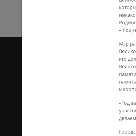
которы
никако
Родине
– подч
Мэр ра
Велико
кто до
Велико
ОТ
памяти
память
Ответственным за информ
меропр
Казань KZN.RU». Все матер
сети Интернет или на люб
ретрансляции является 
«Год з
ссылка). Предварительного
участн
делаем
Городс