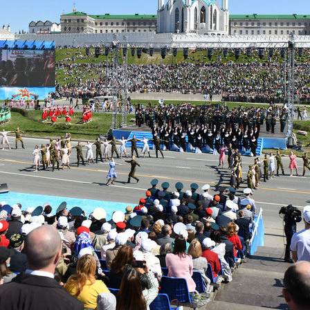
Метшин: «Мы начали
В Казани выбрали лучшего
ивать инфраструктуру
общественного воспитателя 2
в для многодетных семей»
03/08/2026
6
й волне» в Казани выступят
И.Метшин: «В Салават Купер
манов, Николай Расторгуев,
строится один из самых боль
лан, Филипп Киркоров
инклюзивных центров «Добр
Казани»»