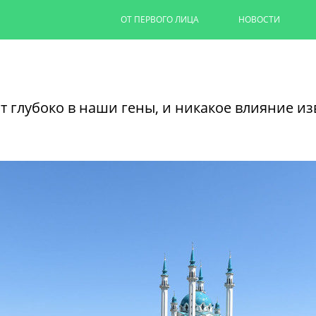
ОТ ПЕРВОГО ЛИЦА
НОВОСТИ
Капремонт казанских дворов п
на 90%
 глубоко в наши гены, и никакое влияние из
Ильсур Метшин провел выездное совеща
обновляют дворовую территорию для 1,
06/08/2026
ЧИТАТЬ ДАЛЕЕ