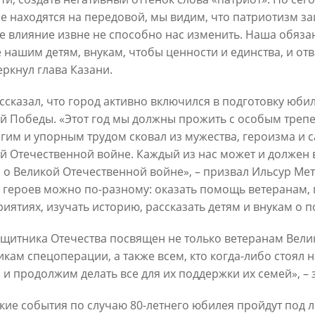
е находятся на передовой, мы видим, что патриотизм за
е влияние извне не способно нас изменить. Наша обязан
 нашим детям, внукам, чтобы ценности и единства, и от
еркнул глава Казани.
ссказал, что город активно включился в подготовку юб
Официальный сайт Мэра Казани
й Победы. «Этот год мы должны прожить с особым трепе
лгим и упорным трудом сковал из мужества, героизма и
й Отечественной войне. Каждый из нас может и должен в
 ПЕРВОГО ЛИЦА
НОВОСТИ
БИОГРАФИЯ
ФОТО
ВИ
 о Великой Отечественной войне», – призвал Ильсур Мет
 героев можно по-разному: оказать помощь ветеранам, 
ационное наполнение и сопровождение сайта Мэра Казани является информа
иятиях, изучать историю, рассказать детям и внукам о п
иалы сайта Мэра Казани могут быть воспроизведены в любых средствах массов
ых иных носителях без каких-либо ограничений по объему и срокам публикаци
ссылка на первоисточник (в случае копирования информации портала в сети И
ащитника Отечества посвящен не только ветеранам Вели
 согласия на перепечатку со стороны информационного агентства «Город Каз
икам спецоперации, а также всем, кто когда-либо стоял
Мэрии Казани не требуется.
 и продолжим делать все для их поддержки их семей», – 
МЭРИЯ КАЗАНИ
ИНТЕРНЕТ-ПРИЕМНАЯ
кие события по случаю 80-летнего юбилея пройдут под л