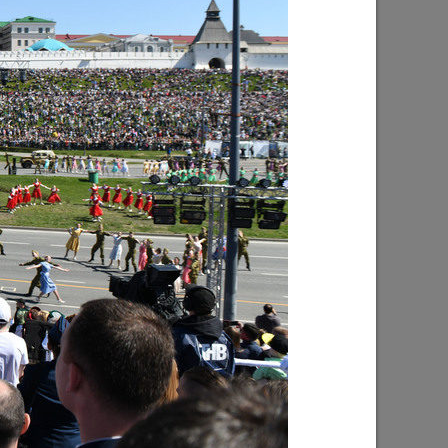
Ильсур Метшин: «Надеюсь, парковый
026 года
вандализм скоро уйдет в прошлое»
03/08/2026
е
Ильсур Метшин о строительстве
ших
Центра спорта «Физра»: «Сюда
ой
хочется прийти после работы и
заняться спортом»