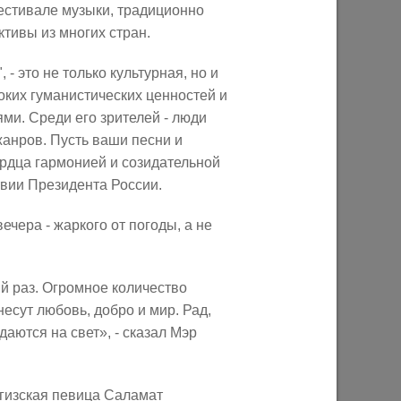
естивале музыки, традиционно
тивы из многих стран.
Ильсур Метшин: «Надеюсь, парковый
 это не только культурная, но и
026 года
вандализм скоро уйдет в прошлое»
ких гуманистических ценностей и
и. Среди его зрителей - люди
03/08/2026
анров. Пусть ваши песни и
рдца гармонией и созидательной
твии Президента России.
чера - жаркого от погоды, а не
й раз. Огромное количество
несут любовь, добро и мир. Рад,
аются на свет», - сказал Мэр
е
Ильсур Метшин о строительстве
ших
Центра спорта «Физра»: «Сюда
ой
хочется прийти после работы и
ргизская певица Саламат
заняться спортом»