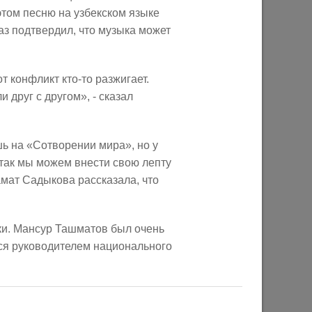
том песню на узбекском языке
29/07/2026
аз подтвердил, что музыка может
 конфликт кто-то разжигает.
 друг с другом», - сказал
 на «Сотворении мира», но у
 так мы можем внести свою лепту
ом году
В Казани предпринимателям начнут
амат Садыкова рассказала, что
предоставлять субсидии на
строительство пунктов приема
вторсырья
ки. Мансур Ташматов был очень
тся руководителем национального
27/07/2026