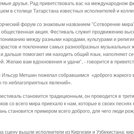
емые друзья. Рад приветствовать вас на международном ф
шем в столице Татарстана известных исполнителей и коллек
Метшин: «Мы начали
В Казани выбрали лучшего
рческий форум со знаковым названием "Сотворение мира", -
ивать инфраструктуру
общественного воспитателя 2
 общественная акция. Фестиваль служит продвижению высо
в для многодетных семей»
пониманию между разными народами, культурами и религиям
03/08/2026
озрастов и поклонники самых разнообразных музыкальных ж
6
 и дальше помогают им находить общий язык, наполняют се
й. Желаю вам вдохновения и удачи", - говорится в приветс
я Ильсур Метшин пожелал собравшимся «доброго жаркого ве
х-то неблагоприятных явлений».
естиваль становится традиционным, он проводится в трети
ков со всего мира приехало к нам, которые в своих песнях 
ань становится примером всего доброго, для чего люди рожд
й волне» в Казани выступят
И.Метшин: «В Салават Купер
манов, Николай Расторгуев,
строится один из самых боль
лан, Филипп Киркоров
инклюзивных центров «Добр
а сцену вышли исполнители из Киргизии и Узбекистана: ки
Казани»»