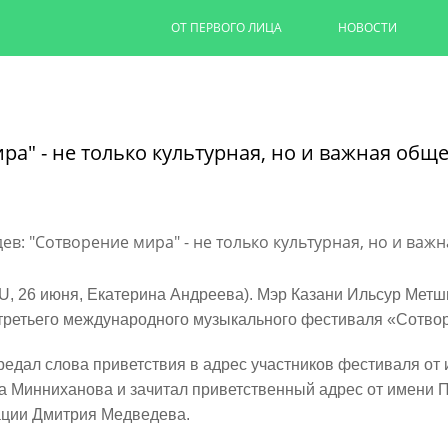
ОТ ПЕРВОГО ЛИЦА
НОВОСТИ
Капремонт казанских дворов п
на 90%
а" - не только культурная, но и важная обще
Ильсур Метшин провел выездное совеща
обновляют дворовую территорию для 1,
06/08/2026
ЧИТАТЬ ДАЛЕЕ
U, 26 июня, Екатерина Андреева). Мэр Казани Ильсур Метш
 третьего международного музыкального фестиваля «Сотво
редал слова приветствия в адрес участников фестиваля от
а Минниханова и зачитал приветственный адрес от имени 
ции Дмитрия Медведева.