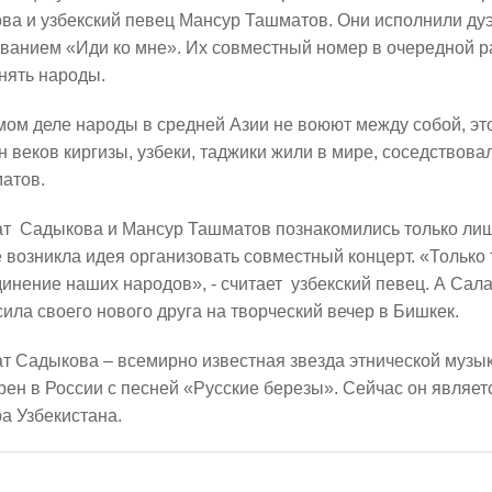
6
ва и узбекский певец Мансур Ташматов. Они исполнили дуэ
30/07/2026
званием «Иди ко мне». Их совместный номер в очередной р
нять народы.
ом деле народы в средней Азии не воюют между собой, этот
 веков киргизы, узбеки, таджики жили в мире, соседствовали
атов.
т Садыкова и Мансур Ташматов познакомились только лишь
 возникла идея организовать совместный концерт. «Только
ин: «Общее количество
В Казани отремонтируют в эт
инение наших народов», - считает узбекский певец. А Сал
снижается, но до 60
15,6 км сетей «Водоканала»
ила своего нового друга на творческий вечер в Бишкек.
х выездов в день – это все
27/07/2026
шком много»
т Садыкова – всемирно известная звезда этнической музы
рен в России с песней «Русские березы». Сейчас он являе
6
а Узбекистана.