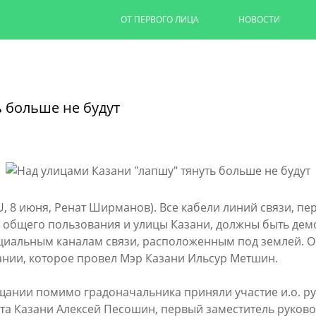
ОТ ПЕРВОГО ЛИЦА
НОВОСТИ
Ильсур Метшин: «Входная групп
комфортнее»
 больше не будут
В Казани по нацпроекту «Инфраструктур
памятника А.М. Бутлерову
05/08/2026
ЧИТАТЬ ДАЛЕЕ
U, 8 июня, Ренат Ширманов). Все кабели линий связи, 
 общего пользования и улицы Казани, должны быть дем
циальным каналам связи, расположенным под землей. Об
нии, которое провел Мэр Казани Ильсур Метшин.
щании помимо градоначальника приняли участие и.о. р
та Казани Алексей Песошин, первый заместитель руков