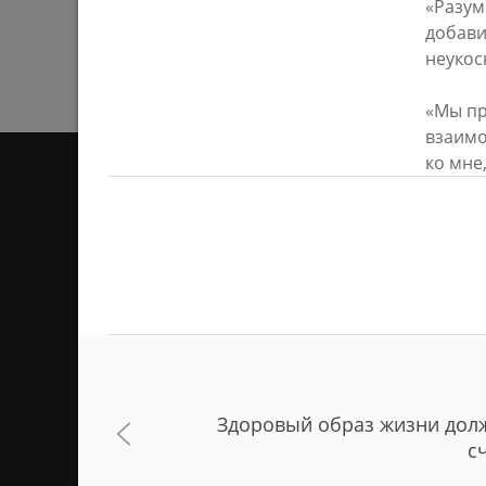
«Разум
добави
неукос
«Мы пр
взаимо
ко мне
ОТ
Ответственным за информ
Казань KZN.RU». Все матер
сети Интернет или на люб
ретрансляции является 
ссылка). Предварительного
Здоровый образ жизни дол
с