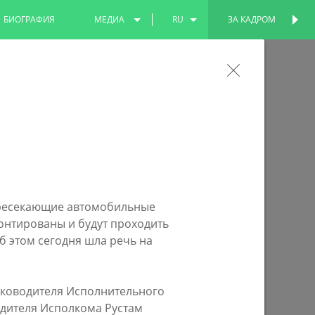
БИОГРАФИЯ
МЕДИА
RU
ЗА КАДРОМ
ПЕРСОНАЛЬНАЯ
СТРАНИЦА
ФОТО
EN
а в Ленинский сад станет удобнее и
ВИДЕО
TT
а для жизни» благоустраивают территорию у
пересекающие автомобильные
онтированы и будут проходить
 этом сегодня шла речь на
уководителя Исполнительного
одителя Исполкома Рустам