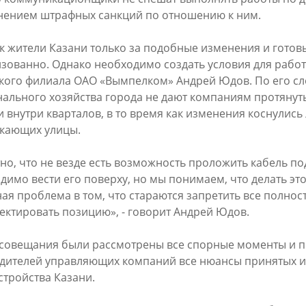
ением штрафных санкций по отношению к ним.
6
29/07/2026
к жители Казани только за подобные изменения и готов
зованно. Однако необходимо создать условия для работы
кого филиала ОАО «Вымпелком» Андрей Юдов. По его сл
ального хозяйства города не дают компаниям протянуть
 внутри кварталов, в то время как изменения коснулись
кающих улицы.
но, что не везде есть возможность проложить кабель по
 отремонтируют в этом году
В Казани предпринимателям
димо вести его поверху, но мы понимаем, что делать это
сетей «Водоканала»
предоставлять субсидии на
ая проблема в том, что стараются запретить все полно
строительство пунктов прие
ектировать позицию», - говорит Андрей Юдов.
6
вторсырья
 совещания были рассмотрены все спорные моменты и п
27/07/2026
дителей управляющих компаний все нюансы принятых и
стройства Казани.