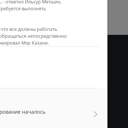
, - отметил Ильсур Метшин,
ПРЕДЫДУЩАЯ СТРАНИЦА
требуется выполнять
что все должны работать
е обращаться непосредственно
зюмировал Мэр Казани.
ДЕО
ционное агентство «Город
ой информации, на серверах
и. Условием перепечатки и
нтернет - интерактивная
ань KZN.RU» и пресс-службы
ирование началось