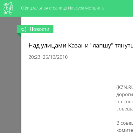
Официальная страница Ильсура Метшина
Новости
Над улицами Казани "лапшу" тянуть
20:23
26/10/2010
(KZN.R
дороги
по спе
совеща
В сове
комите