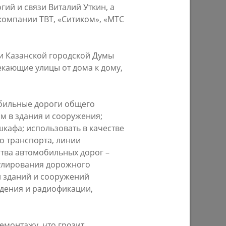
ий и связи Виталий Уткин, а
омпании ТВТ, «Ситиком», «МТС
арковый
Мэр Казани поблагодарил «Парковых
шлое»
героев»
ии Казанской городской Думы
екающие улицы от дома к дому,
03/08/2026
обильные дороги общего
м в здания и сооружения;
кафа; использовать в качестве
о транспорта, линии
тва автомобильных дорог –
гулирования дорожного
н зданий и сооружений
идения и радиофикации,
тве
У озера на бульваре «Ярдэм» высадят
да
4 тысячи растений
 и
28/07/2026
монтажу, что грозит