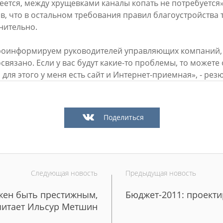
еется, между хрущевками каналы копать не потребуется»
в, что в остальном требования правил благоустройства 
нительно.
оинформируем руководителей управляющих компаний, 
связано. Если у вас будут какие-то проблемы, то может
, для этого у меня есть сайт и Интернет-приемная», - ре
Официальный сайт Мэра Казани
 ПЕРВОГО ЛИЦА
НОВОСТИ
БИОГРАФИЯ
ФОТО
ВИ
Поделиться
ационное наполнение и сопровождение сайта Мэра Казани является информа
иалы сайта Мэра Казани могут быть воспроизведены в любых средствах массов
ых иных носителях без каких-либо ограничений по объему и срокам публикаци
ссылка на первоисточник (в случае копирования информации портала в сети И
 согласия на перепечатку со стороны информационного агентства «Город Каз
Следующая новость
Предыдущая новость
Мэрии Казани не требуется.
жен быть престижным,
Бюджет-2011: проект
читает Ильсур Метшин
МЭРИЯ КАЗАНИ
ИНТЕРНЕТ-ПРИЕМНАЯ