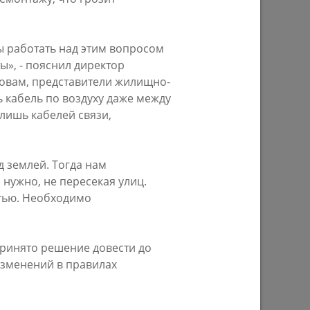
ы работать над этим вопросом
», - пояснил директор
овам, представители жилищно-
 кабель по воздуху даже между
 лишь кабелей связи,
д землей. Тогда нам
 начнут
Более 3,4 тыс. предпринимателей
 нужно, не пересекая улиц.
Казани увеличили продажи благодаря
стью. Необходимо
ма
мерам поддержки
27/07/2026
ринято решение довести до
зменений в правилах