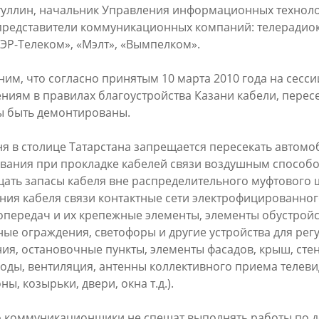
уллин, начальник Управления информационных технолог
представители коммуникационных компаний: телерадиок
 «ЭР-Телеком», «Мэлт», «Вымпелком».
и выбрали лучшего
Ильсур Метшин: «Надеюсь, п
енного воспитателя 2026 года
вандализм скоро уйдет в про
им, что согласно принятым 10 марта 2010 года на сесс
ниям в правилах благоустройства Казани кабели, перес
6
03/08/2026
 быть демонтированы.
ня в столице Татарстана запрещается пересекать автом
вания при прокладке кабелей связи воздушным способо
ать запасы кабеля вне распределительного муфтового ш
ния кабеля связи контактные сети электрофицированног
опередач и их крепежные элементы, элементы обустройс
ые ограждения, светофоры и другие устройства для ре
ия, остановочные пункты, элементы фасадов, крыш, сте
оды, вентиляция, антенны коллективного приема телев
н: «В Салават Купере
Ильсур Метшин о строительс
ы, козырьки, двери, окна т.д.).
я один из самых больших
Центра спорта «Физра»: «Сю
вных центров «Доброй
хочется прийти после работы
 коммуникационщики не спешат выполнять работы по де
»
заняться спортом»