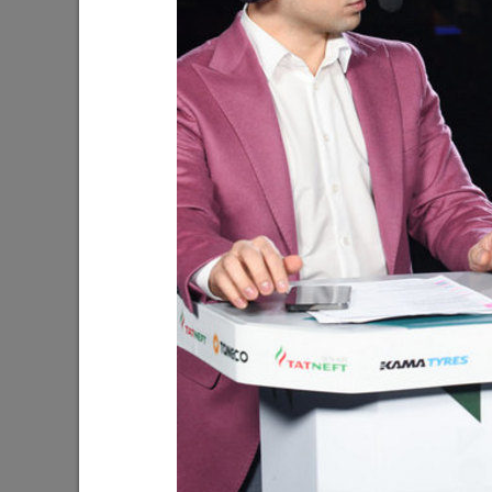
Ильсур Метшин посетил
Ильсур 
персональную выставку Альфиза
татарск
Сабирова «Urman. Мифическая
Ташы»
земля»
12/02/202
16/02/2025
Ильсур Метшин: «Эти светлые
Жители 
праздники символизируют
и Рубежн
сплоченность народов нашей
продукт