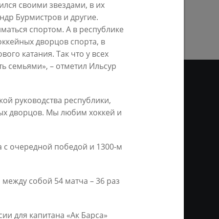
ился своими звездами, в их
ПРЕДЫДУЩАЯ СТРАНИЦА
ндр Бурмистров и другие.
маться спортом. А в республике
оккейных дворцов спорта, в
вого катания. Так что у всех
ть семьями», – отметил Ильсур
кой руководства республики,
О
ВИДЕО
ных дворцов. Мы любим хоккей и
ционное агентство «Город
ой информации, на серверах
а с очередной победой и 1300-м
и. Условием перепечатки и
нтернет - интерактивная
ань KZN.RU» и пресс-службы
 между собой 54 матча – 36 раз
сии для капитана «Ак Барса»