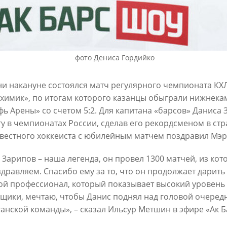
3
01/10/2023
фото Дениса Гордийко
ни накануне состоялся матч регулярного чемпионата КХ
химик», по итогам которого казанцы обыграли нижнека
фь Арены» со счетом 5:2. Для капитана «барсов» Даниса З
ту в чемпионатах России, сделав его рекордсменом в ст
звестного хоккеиста с юбилейным матчем поздравил Мэ
Метшин посетил хоккейный
Мэр Казани посетил выставк
оровых команд
«Украина. На переломах эпох
 Зарипов – наша легенда, он провел 1300 матчей, из кото
3
26/01/2023
здравляем. Спасибо ему за то, что он продолжает дарить
й профессионал, который показывает высокий уровень иг
щики, мечтаю, чтобы Данис поднял над головой очередн
танской команды», – сказал Ильсур Метшин в эфире «Ак Б