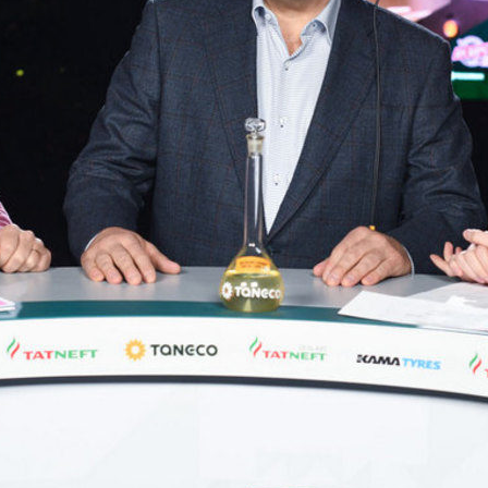
Метшин посетил выступление
Ильсур Метшин: «Этот празд
ого театра сатиры «Мунча
дарит негасимый свет веры,
и любви»
5
07/01/2024
Казани передали в Лисичанск
Ильсур Метшин: Казань не п
ое 90 тонн стройматериалов,
удивлять разнообразием
ов и автозапчастей
музыкальных событий