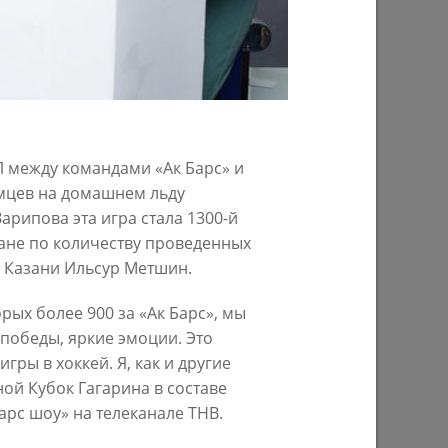
25/09/2023
Л между командами «Ак Барс» и
мцев на домашнем льду
арипова эта игра стала 1300-й
ране по количеству проведенных
р Казани Ильсур Метшин.
у
Ильсур Метшин посетил премьерный
»
показ документального фильма
рых более 900 за «Ак Барс», мы
«Мустай»
 победы, яркие эмоции. Это
18/10/2022
ры в хоккей. Я, как и другие
ой Кубок Гагарина в составе
арс шоу» на телеканале ТНВ.