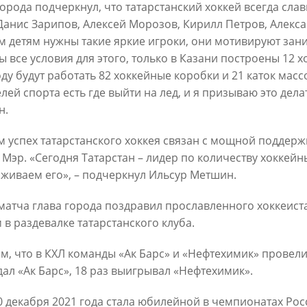
города подчеркнул, что татарстанский хоккей всегда слав
Данис Зарипов, Алексей Морозов, Кирилл Петров, Алекса
 детям нужны такие яркие игроки, они мотивируют зани
ы все условия для этого, только в Казани построены 12 х
ду будут работать 82 хоккейные коробки и 21 каток массо
лей спорта есть где выйти на лед, и я призываю это дела
н.
Официальный сайт Мэра Казани
м успех татарстанского хоккея связан с мощной поддерж
ИЕ
НОВОСТИ
РЕКОМЕНДАЦИИ
БИОГРАФИЯ
ФОТ
 Мэр. «Сегодня Татарстан – лидер по количеству хоккей
живаем его», – подчеркнул Ильсур Метшин.
ационное наполнение и сопровождение сайта Мэра Казани является информа
иалы сайта Мэра Казани могут быть воспроизведены в любых средствах массов
матча глава города поздравил прославленного хоккеист
ых иных носителях без каких-либо ограничений по объему и срокам публикаци
 в раздевалке татарстанского клуба.
ссылка на первоисточник (в случае копирования информации портала в сети И
 согласия на перепечатку со стороны информационного агентства «Город Каз
Мэрии Казани не требуется.
м, что в КХЛ команды «Ак Барс» и «Нефтехимик» провели
ал «Ак Барс», 18 раз выигрывал «Нефтехимик».
МЭРИЯ КАЗАНИ
ИНТЕРНЕТ-ПРИЕМНАЯ
0 декабря 2021 года стала юбилейной в чемпионатах Рос