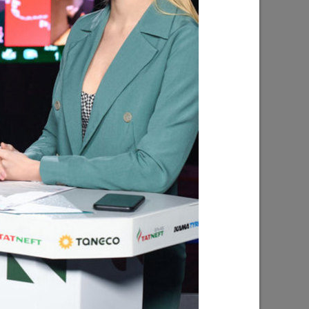
ник
Ильсур Метшин: «Благодаря вам
 надежды
каждый житель и гость столицы
Татарстана чувствует себя в
безопасности»
10/11/2023
ерестает
Более 70 предприятий Татарстана
приняли участие в «Кроссе
корпораций»