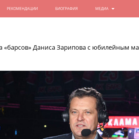
РЕКОМЕНДАЦИИ
БИОГРАФИЯ
МЕДИА
ФОТО
Ильсур Метшин: «Ильгам Шакир
его имя навечно вписано в на
ВИДЕО
а «барсов» Даниса Зарипова с юбилейным ма
В филармонии проходит концерт, посв
15/02/2025
ЧИТАТЬ ДАЛЕЕ