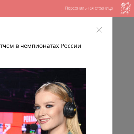
Персональная страница
ов – достояние татарского народа,
шу историю»
тчем в чемпионатах России
ященный памяти выдающегося исполнителя