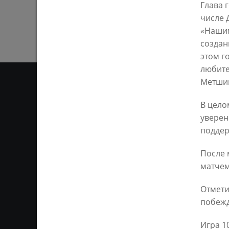
Глава 
числе 
«Нашим
создан
этом го
любите
Метши
В цело
ЛИЧНОЕ МНЕН
уверен
поддер
Ответственным за информ
Казань KZN.RU». Все матер
После 
сети Интернет или на люб
матчем
ретрансляции является 
ссылка). Предварительного
Отмети
побежд
Игра 1