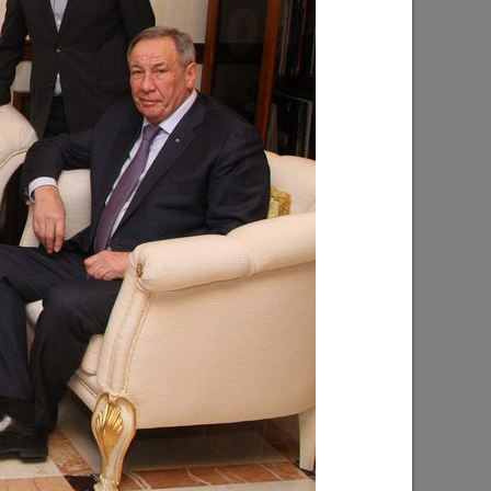
ник
Ильсур Метшин: «Благодаря вам
 надежды
каждый житель и гость столицы
Татарстана чувствует себя в
безопасности»
10/11/2023
ерестает
Более 70 предприятий Татарстана
приняли участие в «Кроссе
корпораций»