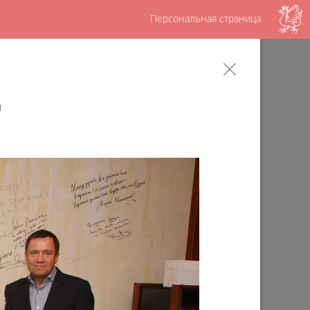
Персональная страница
ов – достояние татарского народа,
шу историю»
а
ященный памяти выдающегося исполнителя