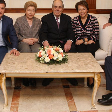
Метшин посетил выступление
Ильсур Метшин: «Этот празд
ого театра сатиры «Мунча
дарит негасимый свет веры,
и любви»
5
07/01/2024
Казани передали в Лисичанск
Ильсур Метшин: Казань не п
ое 90 тонн стройматериалов,
удивлять разнообразием
ов и автозапчастей
музыкальных событий