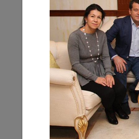
Ильсур Метшин посетил
Ильсур 
персональную выставку Альфиза
татарск
Сабирова «Urman. Мифическая
Ташы»
земля»
12/02/202
16/02/2025
Ильсур Метшин: «Эти светлые
Жители 
праздники символизируют
и Рубежн
сплоченность народов нашей
продукт