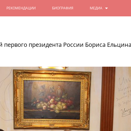
РЕКОМЕНДАЦИИ
БИОГРАФИЯ
МЕДИА
ФОТО
Ильсур Метшин: «Ильгам Шакир
его имя навечно вписано в на
ВИДЕО
й первого президента России Бориса Ельцин
В филармонии проходит концерт, посв
15/02/2025
ЧИТАТЬ ДАЛЕЕ