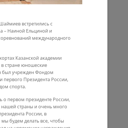
25/09/2023
 Шаймиев встретились с
а – Наиной Ельциной и
 соревнований международного
 кортах Казанской академии
е в стране юношеские
он был учрежден Фондом
ти первого Президента России,
у
Ильсур Метшин посетил премьерный
»
показ документального фильма
дом спорта.
«Мустай»
 о первом президенте России,
18/10/2022
 нашей страны и очень много
президента России, в
 мы будем делать все, чтобы