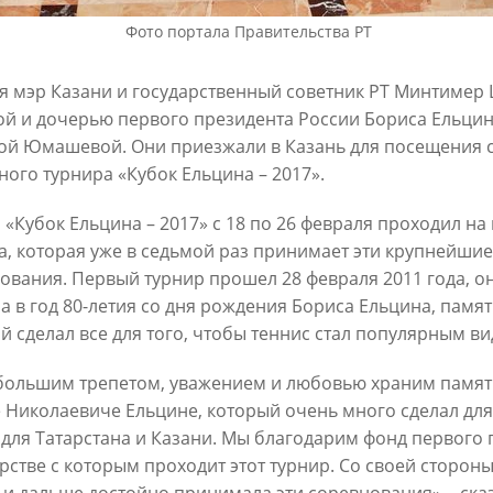
Фото портала Правительства РТ
3
01/10/2023
я мэр Казани и государственный советник РТ Минтимер
ой и дочерью первого президента России Бориса Ельцин
ой Юмашевой. Они приезжали в Казань для посещения
ного турнира «Кубок Ельцина – 2017».
 «Кубок Ельцина – 2017» с 18 по 26 февраля проходил на
а, которая уже в седьмой раз принимает эти крупнейши
ования. Первый турнир прошел 28 февраля 2011 года, 
Метшин посетил хоккейный
а в год 80-летия со дня рождения Бориса Ельцина, памя
Мэр Казани посетил выставк
оровых команд
«Украина. На переломах эпох
й сделал все для того, чтобы теннис стал популярным ви
3
26/01/2023
большим трепетом, уважением и любовью храним память
 Николаевиче Ельцине, который очень много сделал для
 для Татарстана и Казани. Мы благодарим фонд первого 
рстве с которым проходит этот турнир. Со своей стороны