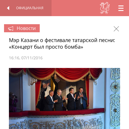
ОФИЦИАЛЬНАЯ
RU
ОФИЦИАЛЬНАЯ
ПЕРСОНАЛЬНАЯ
СТРАНИЦА
СТРАНИЦА
EN
Новости
Мэр Казани о фестивале татарской песни:
TT
«Концерт был просто бомба»
16:16
07/11/2016