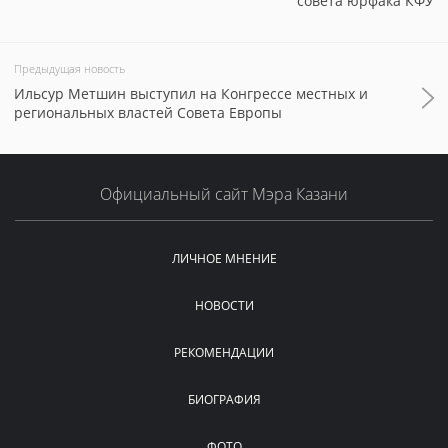
совета юрфака КФУ
Предыдущая новость
Ильсур Метшин выступил на Конгрессе местных и
региональных властей Совета Европы
Официальный сайт Мэра Казани
ЛИЧНОЕ МНЕНИЕ
НОВОСТИ
РЕКОМЕНДАЦИИ
БИОГРАФИЯ
ФОТО