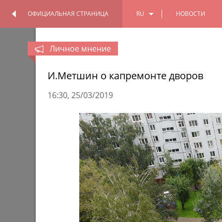
ОФИЦИАЛЬНАЯ СТРАНИЦА
RU
НОВОСТИ
ОФИЦИАЛЬНАЯ
ПЕРСОНАЛЬНАЯ
СТРАНИЦА
СТРАНИЦА
EN
Личное мнение
TT
И.Метшин о капремонте дворов
16:30
25/03/2019