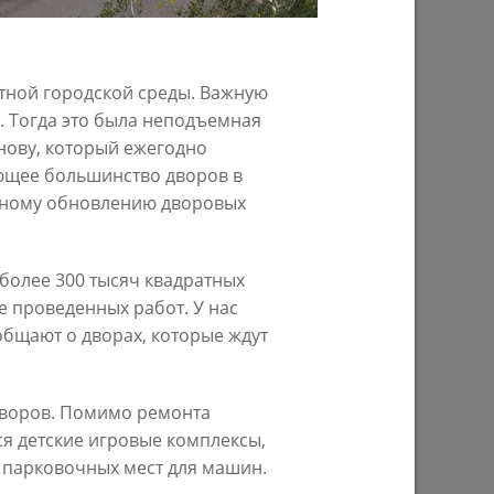
тной городской среды. Важную
. Тогда это была неподъемная
нову, который ежегодно
ющее большинство дворов в
лному обновлению дворовых
ивной
И.Метшин о благоустройстве
набережной реки Казанки вдоль
ул.Гаврилова
 более 300 тысяч квадратных
03/09/2020
е проведенных работ. У нас
общают о дворах, которые ждут
дворов. Помимо ремонта
ПРЕДЫДУЩАЯ СТРАНИЦА
я детские игровые комплексы,
 парковочных мест для машин.