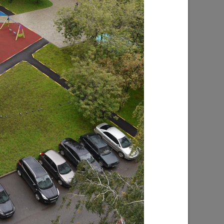
И.Метшин о строительстве метро в
Казани
04/10/2021
ии
И.Метшин о строительстве дорог в
2021 году
26/04/2021