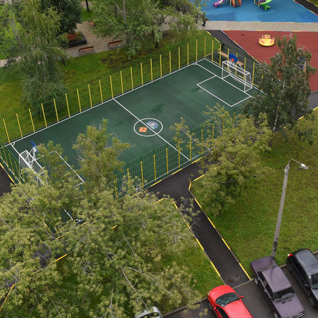
н о реновации промзоны в
И.Метшин о коммунальной
речного порта
революции в Казани
2
11/08/2022
 о том, как стать мэром
И.Метшин о здоровом питан
1
07/06/2021