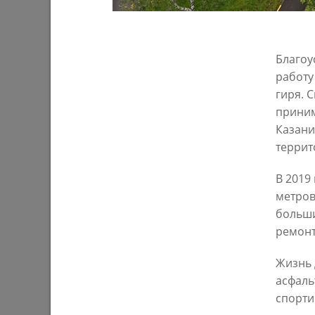
Благоу
работу
гиря. 
приним
Казани
И.Метшин о родительском контроле
И.Метши
террит
школьного питания
КНС «За
16/04/2021
17/03/202
В 2019
метров
больши
ремонт
Жизнь 
асфаль
спорти