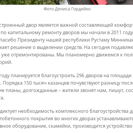
Фото Дениса Гордийко
строенный двор является важной составляющей комфор
 по капитальному ремонту дворов мы начали в 2011 году
Спасибо Президенту нашей республики Рустаму Минниха
ает решение о выделении средств. На сегодня подавля
 уже отремонтированы. Мы планомерно движемся к по
н о вводе в эксплуатацию
И.Метшин о развитии спорт
орий.
речная»
инфраструктуры
1
11/01/2021
 году планируется благоустроить 296 дворов на площади
. Порядка 150 тысяч казанцев почувствуют разницу посл
е планы, долгожданные – жители звонят нам, пишут, со
а.
диктует необходимость комплексного благоустройства 
тобетонного покрытия во многих дворах устанавливаютс
вное оборудование, скамейки, производится устройство