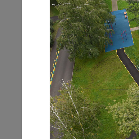
И.Метшин о новом парке в Салават
И.Метши
Купере
районе 
17/10/2022
22/08/202
И.Метшин о решении вопроса
И.Метшин
бездомных собак
25/06/202
25/08/2021