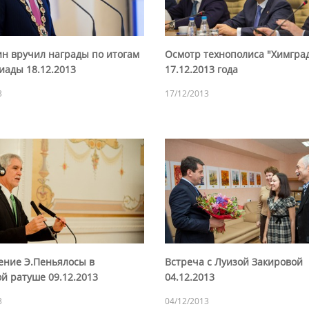
н вручил награды по итогам
Осмотр технополиса "Химгра
иады 18.12.2013
17.12.2013 года
3
17/12/2013
ение Э.Пеньялосы в
Встреча с Луизой Закировой
й ратуше 09.12.2013
04.12.2013
3
04/12/2013