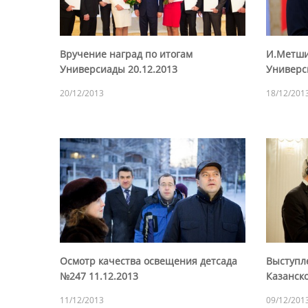
Вручение наград по итогам
И.Метши
Универсиады 20.12.2013
Универс
20/12/2013
18/12/201
Осмотр качества освещения детсада
Выступл
№247 11.12.2013
Казанско
11/12/2013
09/12/201