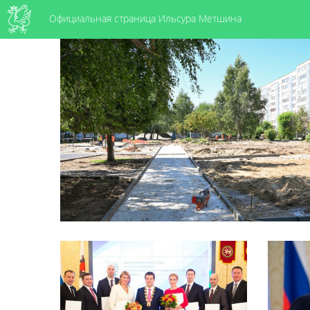
Официальная страница Ильсура Метшина