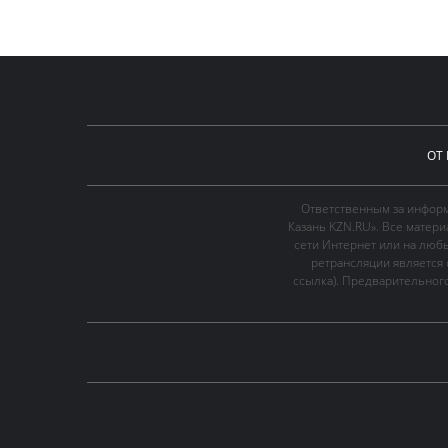
ОТ
Ответственным за информ
Казань KZN.RU». Все матер
сети Интернет или на люб
ретрансляции является 
ссылка). Предварительного