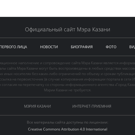
Официальный сайт Мэра Казани
 ПЕРВОГО ЛИЦА
НОВОСТИ
БИОГРАФИЯ
ФОТО
ВИ
ационное наполнение и сопровождение сайта Мэра Казани является информа
иалы сайта Мэра Казани могут быть воспроизведены в любых средствах массов
ых иных носителях без каких-либо ограничений по объему и срокам публикаци
ссылка на первоисточник (в случае копирования информации портала в сети И
 согласия на перепечатку со стороны информационного агентства «Город Каз
Мэрии Казани не требуется.
МЭРИЯ КАЗАНИ
ИНТЕРНЕТ-ПРИЕМНАЯ
Все материалы сайта доступны по лицензии:
Creative Commons Attribution 4.0 International