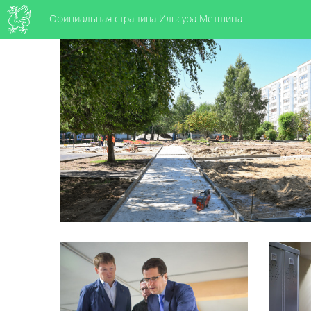
Официальная страница Ильсура Метшина