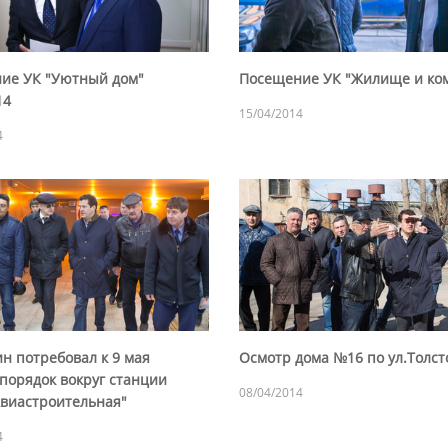
ие УК "Уютный дом"
Посещение УК "Жилище и ко
14
15/04/2014
4
н потребовал к 9 мая
Осмотр дома №16 по ул.Толст
порядок вокруг станции
08/04/2014
Авиастроительная"
4