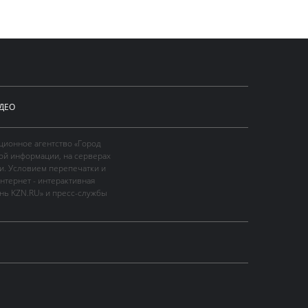
ДЕО
ционное агентство «Город
ой информации, на серверах
и. Условием перепечатки и
нтернет - интерактивная
ань KZN.RU» и пресс-службы