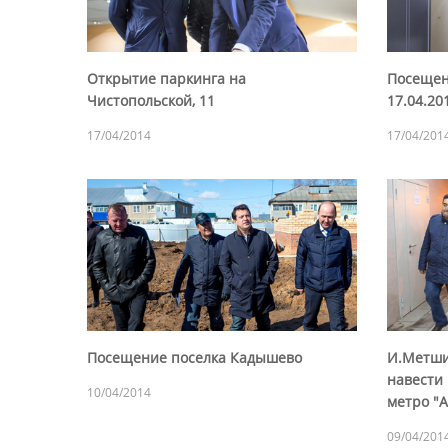
Открытие паркинга на
Посещен
Чистопольской, 11
17.04.20
17/04/2014
17/04/201
Посещение поселка Кадышево
И.Метши
навести 
10/04/2014
метро "
09/04/201