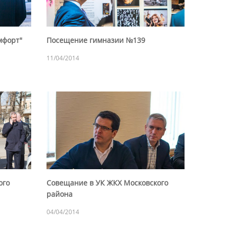
мфорт"
Посещение гимназии №139
11/04/2014
ого
Совещание в УК ЖКХ Московского
района
04/04/2014