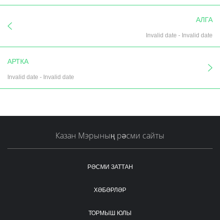
АЛГА
Invalid date
-
Invalid date
АРТКА
Invalid date
-
Invalid date
Казан Мэрының рәсми сайты
РӘСМИ ЗАТТАН
ХӘБӘРЛӘР
ТОРМЫШ ЮЛЫ