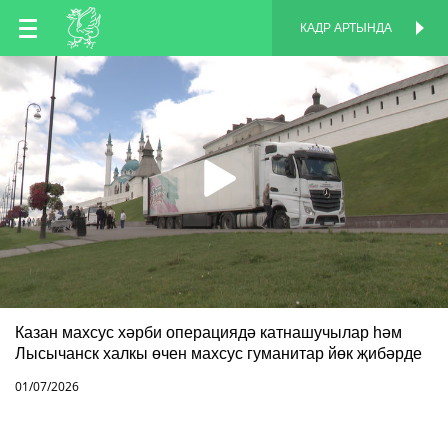
TT
КАДР АРТЫНДА
КАДР АРТЫНДА
EN
RU
Казан махсус хәрби операциядә катнашучылар һәм
Лысычанск халкы өчен махсус гуманитар йөк җибәрде
01/07/2026