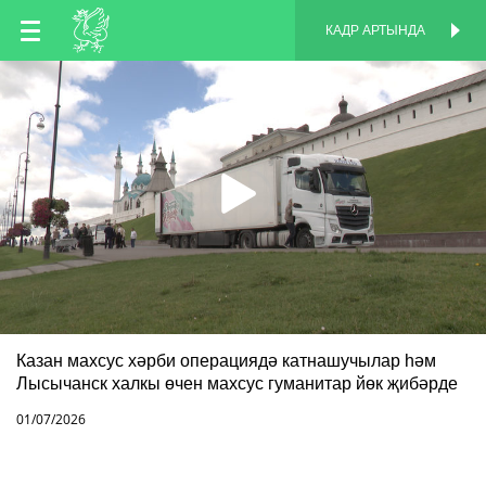
TT
КАДР АРТЫНДА
КАДР АРТЫНДА
EN
RU
Казан махсус хәрби операциядә катнашучылар һәм
Лысычанск халкы өчен махсус гуманитар йөк җибәрде
01/07/2026