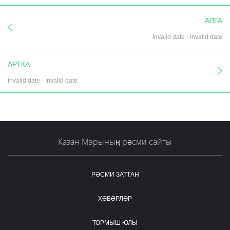
АЛГА
Invalid date
-
Invalid date
АРТКА
Invalid date
-
Invalid date
Казан Мэрының рәсми сайты
РӘСМИ ЗАТТАН
ХӘБӘРЛӘР
ТОРМЫШ ЮЛЫ