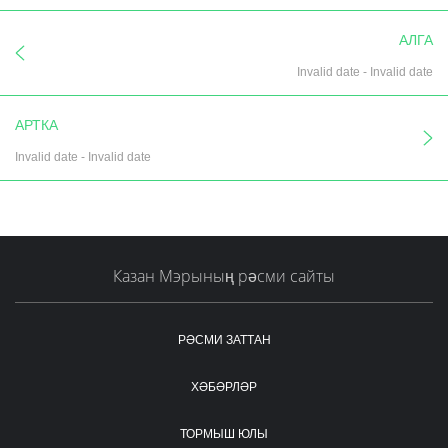
АЛГА
Invalid date
-
Invalid date
АРТКА
Invalid date
-
Invalid date
Казан Мэрының рәсми сайты
РӘСМИ ЗАТТАН
ХӘБӘРЛӘР
ТОРМЫШ ЮЛЫ