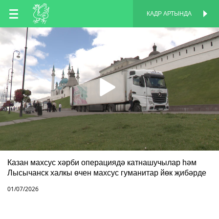
TT
КАДР АРТЫНДА
КАДР АРТЫНДА
EN
RU
Казан махсус хәрби операциядә катнашучылар һәм
Лысычанск халкы өчен махсус гуманитар йөк җибәрде
01/07/2026