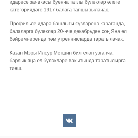
идарәсе заявкасы буенча татлы бүләкләр әлеге
категориядәге 1917 балага тапшырылачак.
Профильле идарә башлыгы сүзләренә караганда,
балаларга бүләкләр 20-нче декабрьдән соң Яңа ел
бәйрәмнәрендә һәм утренникларда таратылачак.
Казан Мэры Илсур Метшин билгеләп узганча,
барлык яңа ел бүләкләре вакытында таратылырга
тиеш.