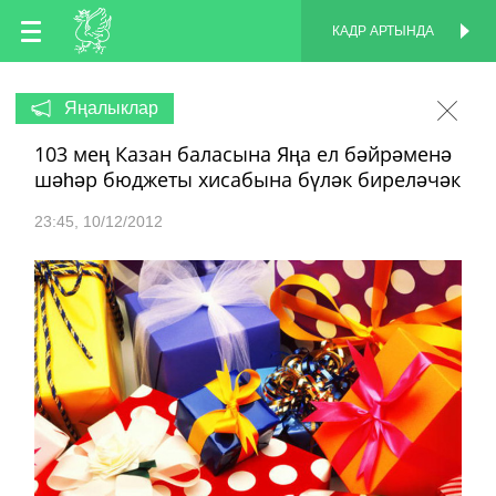
TT
КАДР АРТЫНДА
КАДР АРТЫНДА
EN
Яңалыклар
103 мең Казан баласына Яңа ел бәйрәменә
RU
шәһәр бюджеты хисабына бүләк биреләчәк
23:45
10/12/2012