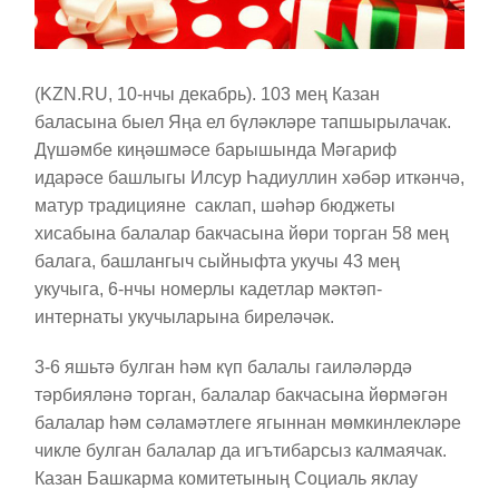
(KZN.RU, 10-нчы декабрь). 103 мең Казан
баласына быел Яңа ел бүләкләре тапшырылачак.
Дүшәмбе киңәшмәсе барышында Мәгариф
идарәсе башлыгы Илсур Һадиуллин хәбәр иткәнчә,
матур традицияне саклап, шәһәр бюджеты
хисабына балалар бакчасына йөри торган 58 мең
балага, башлангыч сыйныфта укучы 43 мең
укучыга, 6-нчы номерлы кадетлар мәктәп-
интернаты укучыларына биреләчәк.
3-6 яшьтә булган һәм күп балалы гаиләләрдә
тәрбияләнә торган, балалар бакчасына йөрмәгән
балалар һәм сәламәтлеге ягыннан мөмкинлекләре
чикле булган балалар да игътибарсыз калмаячак.
Казан Башкарма комитетының Социаль яклау