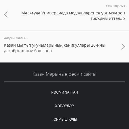
Узган яңалык
Мәскәүдә Универсиада медальләренең үрнәкләрен
тәкъдим иттеләр
Алдагы яңалык
Казан мәктәп укучыларының каникуллары 26-нчы
декабрь көнне башлана
Казан Мэрының рәсми сайты
РӘСМИ ЗАТТАН
ХӘБӘРЛӘР
ТОРМЫШ ЮЛЫ