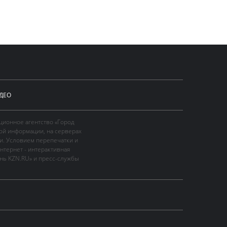
ДЕО
ционное агентство «Город
ой информации, на серверах
и. Условием перепечатки и
нтернет - интерактивная
ань KZN.RU» и пресс-службы