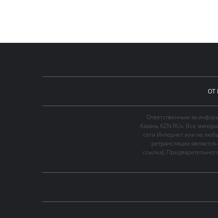
ОТ
Ответственным за информ
Казань KZN.RU». Все матер
сети Интернет или на люб
ретрансляции является 
ссылка). Предварительного