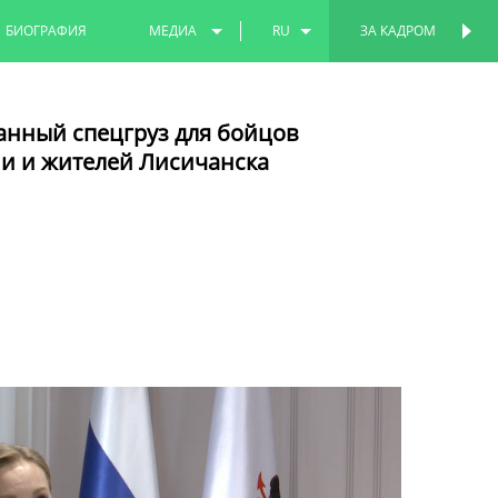
БИОГРАФИЯ
МЕДИА
RU
ЗА КАДРОМ
ПЕРСОНАЛЬНАЯ
СТРАНИЦА
ФОТО
EN
анный спецгруз для бойцов
ВИДЕО
TT
и и жителей Лисичанска