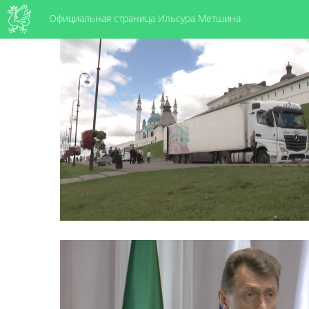
Официальная страница Ильсура Метшина