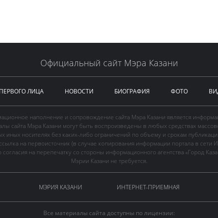
Официальный сайт Мэра Казани
 ПЕРВОГО ЛИЦА
НОВОСТИ
БИОГРАФИЯ
ФОТО
ВИ
ационное наполнение и сопровождение сайта Мэра Казани является информа
иалы сайта Мэра Казани могут быть воспроизведены в любых средствах массов
ых иных носителях без каких-либо ограничений по объему и срокам публикаци
ссылка на первоисточник (в случае копирования информации портала в сети И
 согласия на перепечатку со стороны информационного агентства «Город Каз
Мэрии Казани не требуется.
МЭРИЯ КАЗАНИ
ИНТЕРНЕТ-ПРИЕМНАЯ
Все материалы сайта доступны по лицензии: