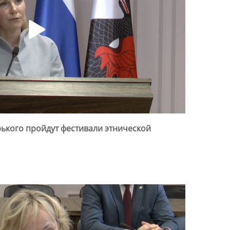
рького пройдут фестивали этнической